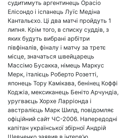
судитимуть аргентинець Орасіо
Елісондо і іспанець Луїс Медіна
Кантальєхо. Ці два матчі пройдуть 1
липня. Крім того, в списку суддів, з
яких будуть вибрані арбітри
півфіналів, фіналу і матчу за третє
місце, значаться швейцарець
Массімо Бусакка, німець Маркус
Мерк, італієць Роберто Розетті,
японець Тору Камікава, бенінец Коффі
Коджіа, мексиканець Беніто Арчундіа,
уругваєць Хорхе Ларріонда і
австралієць Марк Шилд, повідомляє
офіційний сайт ЧС-2006. Напередодні
капітан української збірної Андрій
Шевченко заявив в інтерв'ю