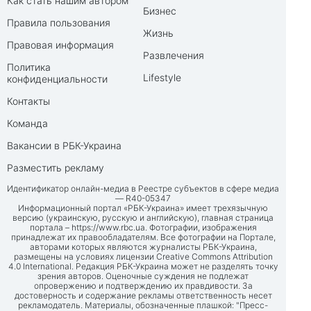
Как стать нашим автором
Бизнес
Правила пользования
Жизнь
Правовая информация
Развлечения
Политика
Lifestyle
конфиденциальности
Контакты
Команда
Вакансии в РБК-Украина
Разместить рекламу
Идентификатор онлайн-медиа в Реестре субъектов в сфере медиа
— R40-05347
Информационный портал «РБК-Украина» имеет трехязычную
версию (украинскую, русскую и английскую), главная страница
портала –
https://www.rbc.ua
. Фотографии, изображения
принадлежат их правообладателям. Все фотографии на Портале,
авторами которых являются журналисты РБК-Украина,
размещены на условиях лицензии Creative Commons Attribution
4.0 International. Редакция РБК-Украина может не разделять точку
зрения авторов. Оценочные суждения не подлежат
опровержению и подтверждению их правдивости. За
достоверность и содержание рекламы ответственность несет
рекламодатель. Материалы, обозначенные плашкой: "Пресс-