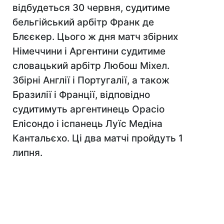
відбудеться 30 червня, судитиме
бельгійський арбітр Франк де
Блєєкер. Цього ж дня матч збірних
Німеччини і Аргентини судитиме
словацький арбітр Любош Міхел.
Збірні Англії і Португалії, а також
Бразилії і Франції, відповідно
судитимуть аргентинець Орасіо
Елісондо і іспанець Луїс Медіна
Кантальєхо. Ці два матчі пройдуть 1
липня.