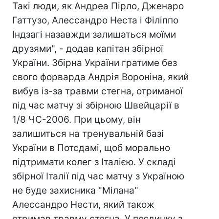
Такі люди, як Андреа Пірло, Дженаро
Гаттузо, Алессандро Неста і Філіппо
Індзагі назавжди залишаться моїми
друзями", - додав капітан збірної
України. Збірна України гратиме без
свого форварда Андрія Вороніна, який
вибув із-за травми стегна, отриманої
під час матчу зі збірною Швейцарії в
1/8 ЧС-2006. При цьому, він
залишиться на тренувальній базі
України в Потсдамі, щоб морально
підтримати колег з Італією. У складі
збірної Італії під час матчу з Україною
не буде захисника "Мілана"
Алессандро Нести, який також
отримав травму стегна. У поєдинку з