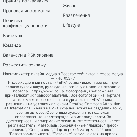
Правила пользования
Жизнь
Правовая информация
Развлечения
Политика
Lifestyle
конфиденциальности
Контакты
Команда
Вакансии в РБК-Украина
Разместить рекламу
Идентификатор онлайн-медиа в Реестре субъектов в сфере медиа
— R40-05347
Информационный портал «РБК-Украина» имеет трехязычную
версию (украинскую, русскую и английскую), главная страница
портала –
https://www.rbc.ua
. Фотографии, изображения
принадлежат их правообладателям. Все фотографии на Портале,
авторами которых являются журналисты РБК-Украина,
размещены на условиях лицензии Creative Commons Attribution
4.0 International. Редакция РБК-Украина может не разделять точку
зрения авторов. Оценочные суждения не подлежат
опровержению и подтверждению их правдивости. За
достоверность и содержание рекламы ответственность несет
рекламодатель. Материалы, обозначенные плашкой: "Пресс-
релизы", "Спецпроект", "Партнерский материал", "Promo",
"Благотворительность", "Резонанс" размещаются на правах