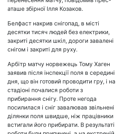
перенесення матчу, повідомив прес-
аташе збірної Ілля Козаков.
Белфаст накрив снігопад, в місті
десятки тисяч людей без електрики,
закриті десятки шкіл, дороги завалені
снігом і закриті для руху.
Арбітр матчу норвежець Тому Хаген
заявив після інспекції поля в середині
дня, що він готовий проводити гру, і на
стадіоні почалися роботи з
прибирання снігу. Проте негода
посилилася і сніг завалював звільнені
ділянки поля швидше, ніж працівники
встигали його прибирати. В результаті
роботи були припинені, а на екстреній