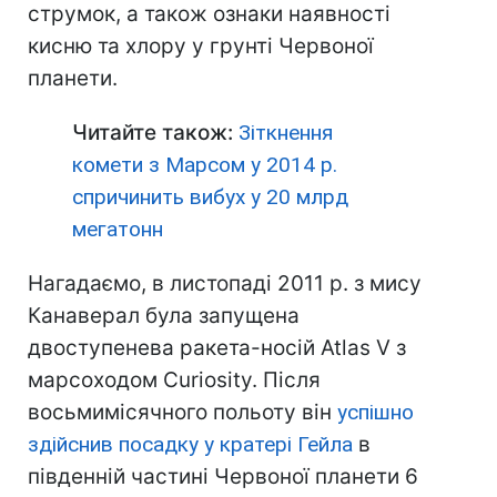
струмок, а також ознаки наявності
кисню та хлору у грунті Червоної
планети.
Читайте також:
Зіткнення
комети з Марсом у 2014 р.
спричинить вибух у 20 млрд
мегатонн
Нагадаємо, в листопаді 2011 р. з мису
Канаверал була запущена
двоступенева ракета-носій Atlas V з
марсоходом Curiosity. Після
восьмимісячного польоту він
успішно
здійснив посадку у кратері Гейла
в
південній частині Червоної планети 6