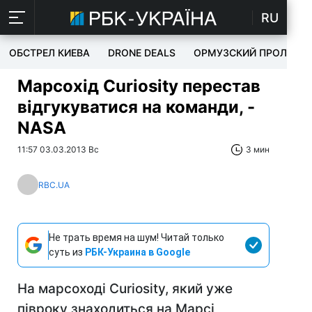
RU
ОБСТРЕЛ КИЕВА
DRONE DEALS
ОРМУЗСКИЙ ПРОЛИВ
Марсохід Curiosity перестав
відгукуватися на команди, -
NASA
11:57 03.03.2013 Вс
3 мин
RBC.UA
Не трать время на шум! Читай только
суть из
РБК-Украина в Google
На марсоході Curiosity, який уже
півроку знаходиться на Марсі,