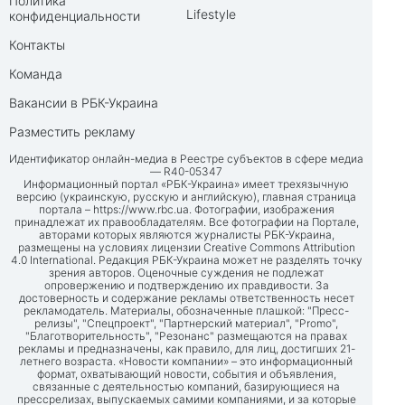
Политика
Lifestyle
конфиденциальности
Контакты
Команда
Вакансии в РБК-Украина
Разместить рекламу
Идентификатор онлайн-медиа в Реестре субъектов в сфере медиа
— R40-05347
Информационный портал «РБК-Украина» имеет трехязычную
версию (украинскую, русскую и английскую), главная страница
портала –
https://www.rbc.ua
. Фотографии, изображения
принадлежат их правообладателям. Все фотографии на Портале,
авторами которых являются журналисты РБК-Украина,
размещены на условиях лицензии Creative Commons Attribution
4.0 International. Редакция РБК-Украина может не разделять точку
зрения авторов. Оценочные суждения не подлежат
опровержению и подтверждению их правдивости. За
достоверность и содержание рекламы ответственность несет
рекламодатель. Материалы, обозначенные плашкой: "Пресс-
релизы", "Спецпроект", "Партнерский материал", "Promo",
"Благотворительность", "Резонанс" размещаются на правах
рекламы и предназначены, как правило, для лиц, достигших 21-
летнего возраста. «Новости компании» – это информационный
формат, охватывающий новости, события и объявления,
связанные с деятельностью компаний, базирующиеся на
прессрелизах, выпускаемых самими компаниями, и за которые