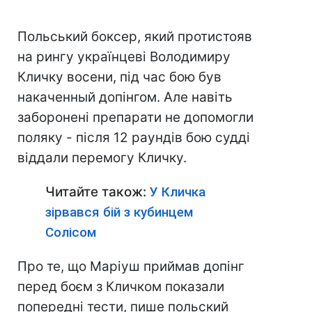
Польський боксер, який протистояв
на рингу українцеві Володимиру
Кличку восени, під час бою був
накаченный допінгом. Але навіть
заборонені препарати не допомогли
поляку - після 12 раундів бою судді
віддали перемогу Кличку.
Читайте також:
У Кличка
зірвався бій з кубинцем
Солісом
Про те, що Маріуш приймав допінг
перед боєм з Кличком показали
попередні тести, пише польский