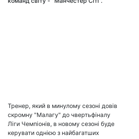
команд світу - "Манчестер Сіті".
Тренер, який в минулому сезоні довів
скромну "Малагу" до чвертьфіналу
Ліги Чемпіонів, в новому сезоні буде
керувати однією з найбагатших