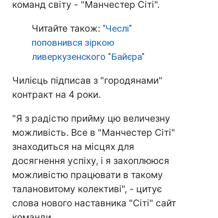
команд світу - "Манчестер Сіті".
Читайте також:
"Чеслі"
поповнився зіркою
ливеркузенского "Байєра"
Чилієць підписав з "городянами"
контракт на 4 роки.
"Я з радістю прийму цю величезну
можливість. Все в "Манчестер Сіті"
знаходиться на місцях для
досягнення успіху, і я захоплююся
можливістю працювати в такому
талановитому колективі", - цитує
слова нового наставника "Сіті" сайт
команди.