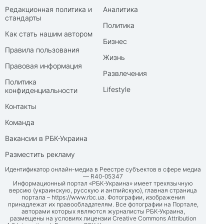
Редакционная политика и
Аналитика
стандарты
Политика
Как стать нашим автором
Бизнес
Правила пользования
Жизнь
Правовая информация
Развлечения
Политика
Lifestyle
конфиденциальности
Контакты
Команда
Вакансии в РБК-Украина
Разместить рекламу
Идентификатор онлайн-медиа в Реестре субъектов в сфере медиа
— R40-05347
Информационный портал «РБК-Украина» имеет трехязычную
версию (украинскую, русскую и английскую), главная страница
портала –
https://www.rbc.ua
. Фотографии, изображения
принадлежат их правообладателям. Все фотографии на Портале,
авторами которых являются журналисты РБК-Украина,
размещены на условиях лицензии Creative Commons Attribution