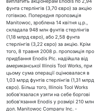
виплатить акціонерам Enodis по 2,94
фунта стерлінгів (3,70 євро) за акцію
готівкою. Попередня пропозиція
Manitowoc, зроблена 14 квітня ц.р.,
складала 948 млн фунтів стерлінгів
(1,18 млрд євро), або 2,58 фунта
стерлінгів (3,22 євро) за акцію. Крім
того, 8 травня 2008 р. пропозиція про
придбання Enodis Plc. надійшла від
американської Illinois Tool Works, при
цьому сума операції оцінювалася в
1,03 млрд фунтів стерлінгів (1,31 млрд
євро). Більш того, Illinois Tool Works
зобов'язалася узяти на себе боргові
зобов'язання Enodis у розмірі 210 млн
дол. Manitowoc Company Inc. -