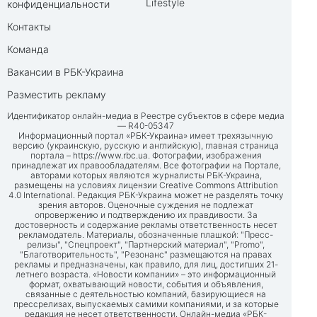
Lifestyle
конфиденциальности
Контакты
Команда
Вакансии в РБК-Украина
Разместить рекламу
Идентификатор онлайн-медиа в Реестре субъектов в сфере медиа
— R40-05347
Информационный портал «РБК-Украина» имеет трехязычную
версию (украинскую, русскую и английскую), главная страница
портала –
https://www.rbc.ua
. Фотографии, изображения
принадлежат их правообладателям. Все фотографии на Портале,
авторами которых являются журналисты РБК-Украина,
размещены на условиях лицензии Creative Commons Attribution
4.0 International. Редакция РБК-Украина может не разделять точку
зрения авторов. Оценочные суждения не подлежат
опровержению и подтверждению их правдивости. За
достоверность и содержание рекламы ответственность несет
рекламодатель. Материалы, обозначенные плашкой: "Пресс-
релизы", "Спецпроект", "Партнерский материал", "Promo",
"Благотворительность", "Резонанс" размещаются на правах
рекламы и предназначены, как правило, для лиц, достигших 21-
летнего возраста. «Новости компании» – это информационный
формат, охватывающий новости, события и объявления,
связанные с деятельностью компаний, базирующиеся на
прессрелизах, выпускаемых самими компаниями, и за которые
редакция не несет ответственности. Онлайн-медиа «РБК-