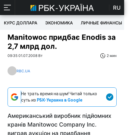
RU
КУРС ДОЛЛАРА
ЭКОНОМИКА
ЛИЧНЫЕ ФИНАНСЫ
T
Manitowoc придбає Enodis за
2,7 млрд дол.
09:35 01.07.2008 Вт
2 мин
RBC.UA
Не трать время на шум! Читай только
суть из
РБК-Украина в Google
Американський виробник підйомних
кранів Manitowoc Company Inc.
виграв аукціон на придбання