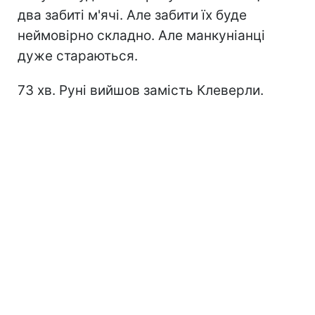
два забиті м'ячі. Але забити їх буде
неймовірно складно. Але манкуніанці
дуже стараються.
73 хв. Руні вийшов замість Клеверли.