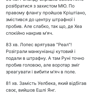
розібратися з захистом МЮ. По
правому флангу пройшов Кріштіано,
змістився до центру штрафної і
пробив. Але слабко, так що, де Хеа
спокійно накрив м'яч.
83 хв. Лопес врятував "Реал"!
Розіграли манкуніанці кутовий і
подали в штрафну. А там Руні точно
пробив головою, але воротар зміг
зреагувати і вибити м'яч в поле.
81 хв. Замість Уелбека, який відбігав
своє, вийшов Ешлі Янг.