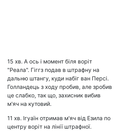
15 хв. А ось і момент біля воріт
"Реала". Гіггз подав в штрафну на
дальню штангу, куди набіг ван Персі.
Голландець з ходу пробив, але зробив
це слабко, так що, захисник вибив
м'яч на кутовий.
11 хв. Ігуаїн отримав м'яч від Езила по
центру воріт на лінії штрафної.