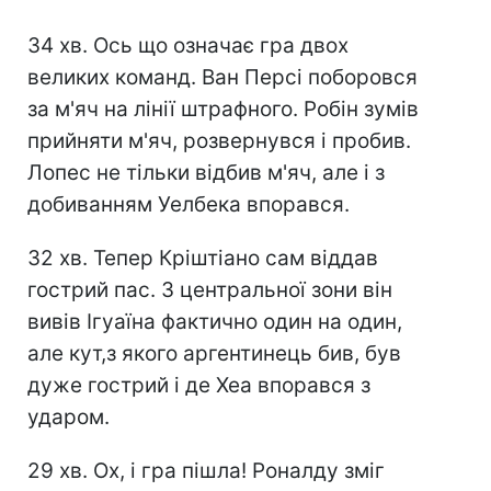
34 хв. Ось що означає гра двох
великих команд. Ван Персі поборовся
за м'яч на лінії штрафного. Робін зумів
прийняти м'яч, розвернувся і пробив.
Лопес не тільки відбив м'яч, але і з
добиванням Уелбека впорався.
32 хв. Тепер Кріштіано сам віддав
гострий пас. З центральної зони він
вивів Ігуаїна фактично один на один,
але кут,з якого аргентинець бив, був
дуже гострий і де Хеа впорався з
ударом.
29 хв. Ох, і гра пішла! Роналду зміг