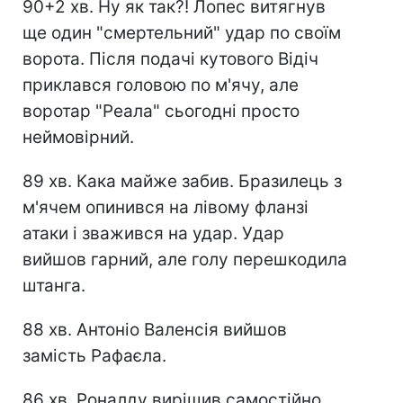
90+2 хв. Ну як так?! Лопес витягнув
ще один "смертельний" удар по своїм
ворота. Після подачі кутового Відіч
приклався головою по м'ячу, але
воротар "Реала" сьогодні просто
неймовірний.
89 хв. Кака майже забив. Бразилець з
м'ячем опинився на лівому фланзі
атаки і зважився на удар. Удар
вийшов гарний, але голу перешкодила
штанга.
88 хв. Антоніо Валенсія вийшов
замість Рафаєла.
86 хв. Роналду вирішив самостійно