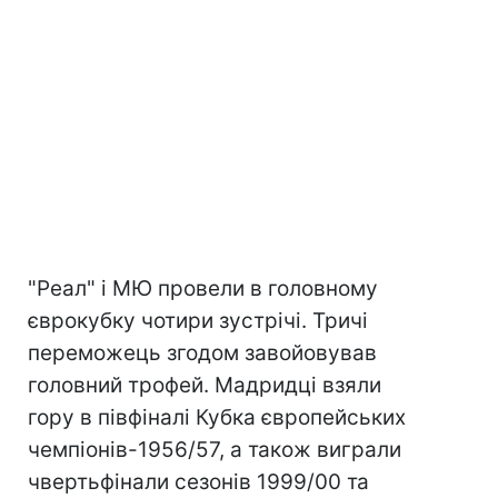
"Реал" і МЮ провели в головному
єврокубку чотири зустрічі. Тричі
переможець згодом завойовував
головний трофей. Мадридці взяли
гору в півфіналі Кубка європейських
чемпіонів-1956/57, а також виграли
чвертьфінали сезонів 1999/00 та