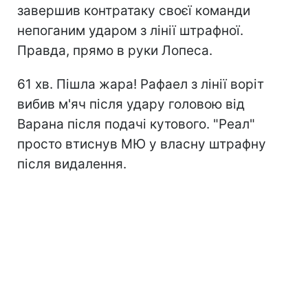
завершив контратаку своєї команди
непоганим ударом з лінії штрафної.
Правда, прямо в руки Лопеса.
61 хв. Пішла жара! Рафаел з лінії воріт
вибив м'яч після удару головою від
Варана після подачі кутового. "Реал"
просто втиснув МЮ у власну штрафну
після видалення.