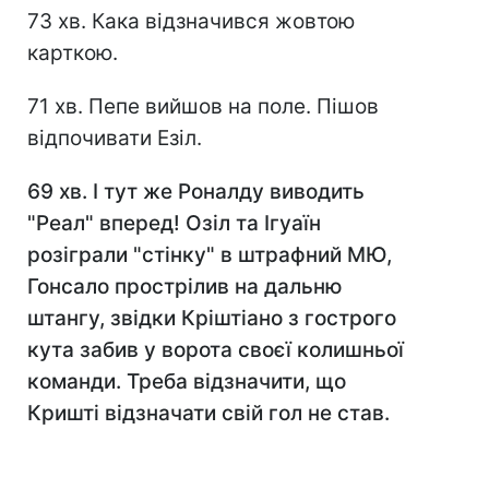
73 хв. Кака відзначився жовтою
карткою.
71 хв. Пепе вийшов на поле. Пішов
відпочивати Езіл.
69 хв. І тут же Роналду виводить
"Реал" вперед! Озіл та Ігуаїн
розіграли "стінку" в штрафний МЮ,
Гонсало прострілив на дальню
штангу, звідки Кріштіано з гострого
кута забив у ворота своєї колишньої
команди. Треба відзначити, що
Кришті відзначати свій гол не став.