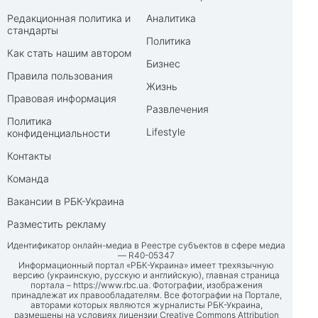
Редакционная политика и
Аналитика
стандарты
Политика
Как стать нашим автором
Бизнес
Правила пользования
Жизнь
Правовая информация
Развлечения
Политика
Lifestyle
конфиденциальности
Контакты
Команда
Вакансии в РБК-Украина
Разместить рекламу
Идентификатор онлайн-медиа в Реестре субъектов в сфере медиа
— R40-05347
Информационный портал «РБК-Украина» имеет трехязычную
версию (украинскую, русскую и английскую), главная страница
портала –
https://www.rbc.ua
. Фотографии, изображения
принадлежат их правообладателям. Все фотографии на Портале,
авторами которых являются журналисты РБК-Украина,
размещены на условиях лицензии Creative Commons Attribution