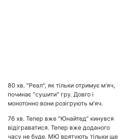
80 хв. "Реал", як тільки отримує м'яч,
починає "сушити" гру. Довго і
монотонно вони розігрують м'яч.
76 хв. Тепер вже "Юнайтед" кинувся
відіграватися. Тепер вже доданого
часу не буде. МЮ врятують тільки ще