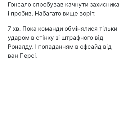
Гонсало спробував качнути захисника
і пробив. Набагато вище воріт.
7 хв. Пока команди обмінялися тільки
ударом в стінку зі штрафного від
Роналду. І попаданням в офсайд від
ван Персі.