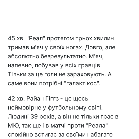
45 хв. "Реал" протягом трьох хвилин
тримав м'яч у своїх ногах. Довго, але
абсолютно безрезультатно. М'яч,
напевно, побував у всіх гравців.
Тільки за це голи не зараховують. А
саме вони потрібні "галактікос".
42 хв. Райан Гіггз - це щось
неймовірне у футбольному світі.
Людині 39 років, а він не тільки грає в
МЮ, так ще і в матчі проти "Реала"
спокійно встигає за своїми набагато