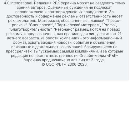
4.0 International. Редакция РБК-Украина может не разделять точку
зрения авторов. Оценочные суждения не подлежат
опровержению и подтверждению их правдивости. За
достоверность и содержание рекламы ответственность несет
рекламодатель. Материалы, обозначенные плашкой: "Пресс-
релизы", "Спецпроект", "Партнерский материал", "Promo",
"Благотворительность", "Резонанс" размещаются на правах
рекламы и предназначены, как правило, для лиц, достигших 21-
летнего возраста. «Новости компании» – это информационный
формат, охватывающий новости, события и объявления,
связанные с деятельностью компаний, базирующиеся на
прессрелизах, выпускаемых самими компаниями, и за которые
редакция не несет ответственности. Онлайн-медиа «РБК-
Украина» предназначено для лиц от 21 года.
© ООО «УБТ», 2006-2026.