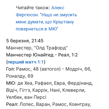
Читайте також:
Алекс
Фергюсон: "Ніщо не змусить
мене думати, що Кріштіану
повернеться в МЮ"
5 березня, 21:45
Манчестер, "Олд Трафорд"
Манчестер Юнайтед - Реал, 1:2
(
перший матч 1:1
)
Гол:
Рамос, 48 (автогол) - Модріч, 66,
Роналду, 69
МЮ:
де Хеа, Рафаел, Евра, Фердінанд,
Відіч, Гіггз, Каррік, Нані, Клеверли,
Уелбек, ван Персі
Реал:
Лопес, Варан, Рамос, Коентрау,