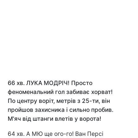
66 хв. ЛУКА МОДРІЧ! Просто
феноменальний гол забиває хорват!
По центру воріт, метрів з 25-ти, він
пройшов захисника і сильно пробив.
М'яч від штанги влетів у ворота!
64 хв. А МЮ ще ого-го! Ван Персі