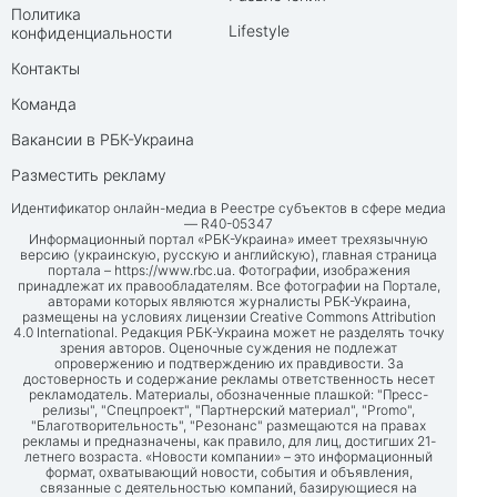
Политика
Lifestyle
конфиденциальности
Контакты
Команда
Вакансии в РБК-Украина
Разместить рекламу
Идентификатор онлайн-медиа в Реестре субъектов в сфере медиа
— R40-05347
Информационный портал «РБК-Украина» имеет трехязычную
версию (украинскую, русскую и английскую), главная страница
портала –
https://www.rbc.ua
. Фотографии, изображения
принадлежат их правообладателям. Все фотографии на Портале,
авторами которых являются журналисты РБК-Украина,
размещены на условиях лицензии Creative Commons Attribution
4.0 International. Редакция РБК-Украина может не разделять точку
зрения авторов. Оценочные суждения не подлежат
опровержению и подтверждению их правдивости. За
достоверность и содержание рекламы ответственность несет
рекламодатель. Материалы, обозначенные плашкой: "Пресс-
релизы", "Спецпроект", "Партнерский материал", "Promo",
"Благотворительность", "Резонанс" размещаются на правах
рекламы и предназначены, как правило, для лиц, достигших 21-
летнего возраста. «Новости компании» – это информационный
формат, охватывающий новости, события и объявления,
связанные с деятельностью компаний, базирующиеся на