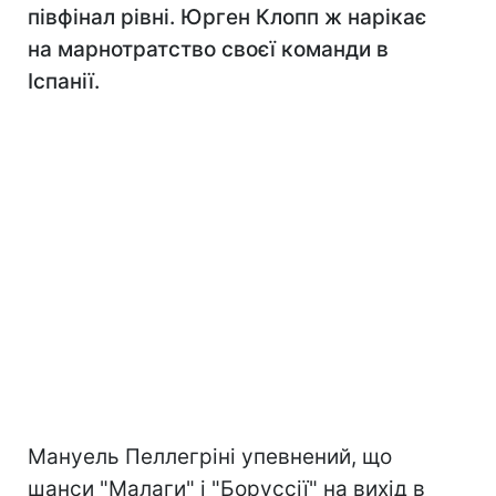
півфінал рівні. Юрген Клопп ж нарікає
на марнотратство своєї команди в
Іспанії.
Мануель Пеллегріні упевнений, що
шанси "Малаги" і "Боруссії" на вихід в