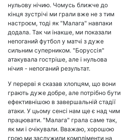
нульову нічию. Чомусь ближче до
кінця зустрічі ми грали вже не з тим
настроєм, тоді як "Малага" навпаки
додала. Так чи інакше, ми показали
непоганий футбол у матчі з дуже
сильним суперником. "Боруссія"
атакувала гостріше, але і нульова
нічия - непоганий результат.
У перерві я сказав хлопцям, що вони
грають дуже добре, але потрібно бути
ефективнішою в завершальній стадії
атаки. У цьому сенсі нам ще є над чим
працювати. "Малага" грала саме так,
як ми і очікували. Вважаю, хорошою
грою ми заслужили компліменти на