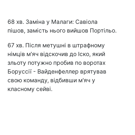
68 хв. Заміна у Малаги: Савіола
пішов, замість нього вийшов Портільо.
67 хв. Після метушні в штрафному
німців м'яч відскочив до Іско, який
зльоту потужно пробив по воротах
Боруссії - Вайденфеллер врятував
свою команду, відбивши м'яч у
класному сейві.