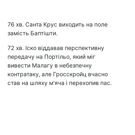
76 хв. Санта Крус виходить на поле
замість Баптішти.
72 хв. Іско віддавав перспективну
передачу на Портільо, який міг
вивести Малагу в небезпечну
контратаку, але Гросскройц вчасно
став на шляху м'яча і перехопив пас.