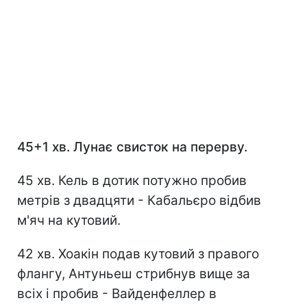
45+1 хв. Лунає свисток на перерву.
45 хв. Кель в дотик потужно пробив
метрів з двадцяти - Кабальєро відбив
м'яч на кутовий.
42 хв. Хоакін подав кутовий з правого
флангу, Антуньеш стрибнув вище за
всіх і пробив - Вайденфеллер в