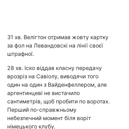
31 хв. Велігтон отримав жовту картку
за фол на Левандовскі на лінії своєї
штрафної.
28 хв. Іско віддав класну передачу
врозріз на Савіолу, виводячи того
один на один з Вайденфеллером, але
аргентинцеві не вистачило
сантиметрів, щоб пробити по воротах.
Перший по-справжньому
небезпечний момент біля воріт
німецького клубу.