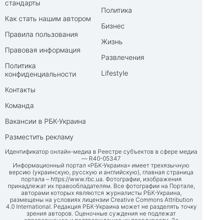
стандарты
Политика
Как стать нашим автором
Бизнес
Правила пользования
Жизнь
Правовая информация
Развлечения
Политика
Lifestyle
конфиденциальности
Контакты
Команда
Вакансии в РБК-Украина
Разместить рекламу
Идентификатор онлайн-медиа в Реестре субъектов в сфере медиа
— R40-05347
Информационный портал «РБК-Украина» имеет трехязычную
версию (украинскую, русскую и английскую), главная страница
портала –
https://www.rbc.ua
. Фотографии, изображения
принадлежат их правообладателям. Все фотографии на Портале,
авторами которых являются журналисты РБК-Украина,
размещены на условиях лицензии Creative Commons Attribution
4.0 International. Редакция РБК-Украина может не разделять точку
зрения авторов. Оценочные суждения не подлежат