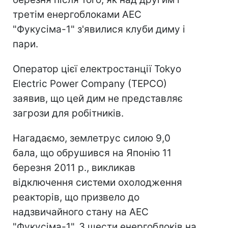
третім енергоблоками АЕС
"Фукусіма-1" з'явилися клуби диму і
пари.
Оператор цієї електростанції Tokyo
Electric Power Company (TEPCO)
заявив, що цей дим не представляє
загрози для робітників.
Нагадаємо, землетрус силою 9,0
бала, що обрушився на Японію 11
березня 2011 р., викликав
відключення системи охолодження
реакторів, що призвело до
надзвичайного стану на АЕС
"Фукусіма-1". З шести енергоблоків на