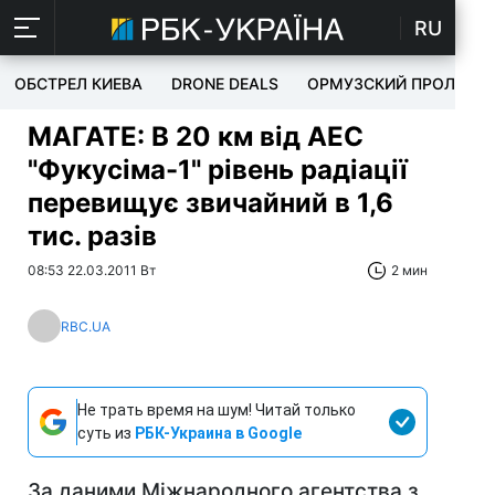
RU
ОБСТРЕЛ КИЕВА
DRONE DEALS
ОРМУЗСКИЙ ПРОЛИВ
МАГАТЕ: В 20 км від АЕС
"Фукусіма-1" рівень радіації
перевищує звичайний в 1,6
тис. разів
08:53 22.03.2011 Вт
2 мин
RBC.UA
Не трать время на шум! Читай только
суть из
РБК-Украина в Google
За даними Міжнародного агентства з