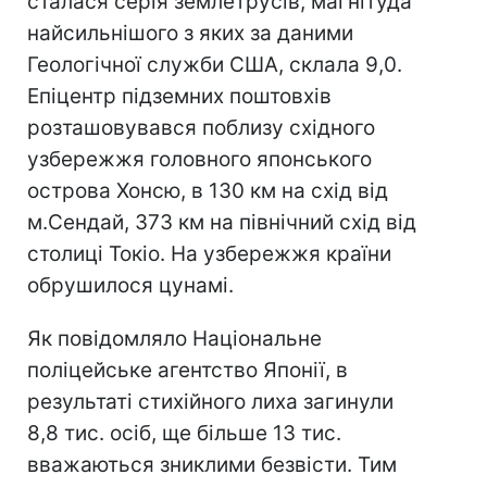
сталася серія землетрусів, магнітуда
найсильнішого з яких за даними
Геологічної служби США, склала 9,0.
Епіцентр підземних поштовхів
розташовувався поблизу східного
узбережжя головного японського
острова Хонсю, в 130 км на схід від
м.Сендай, 373 км на північний схід від
столиці Токіо. На узбережжя країни
обрушилося цунамі.
Як повідомляло Національне
поліцейське агентство Японії, в
результаті стихійного лиха загинули
8,8 тис. осіб, ще більше 13 тис.
вважаються зниклими безвісти. Тим