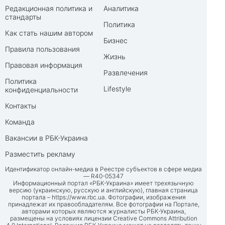
Редакционная политика и
Аналитика
стандарты
Политика
Как стать нашим автором
Бизнес
Правила пользования
Жизнь
Правовая информация
Развлечения
Политика
Lifestyle
конфиденциальности
Контакты
Команда
Вакансии в РБК-Украина
Разместить рекламу
Идентификатор онлайн-медиа в Реестре субъектов в сфере медиа
— R40-05347
Информационный портал «РБК-Украина» имеет трехязычную
версию (украинскую, русскую и английскую), главная страница
портала –
https://www.rbc.ua
. Фотографии, изображения
принадлежат их правообладателям. Все фотографии на Портале,
авторами которых являются журналисты РБК-Украина,
размещены на условиях лицензии Creative Commons Attribution