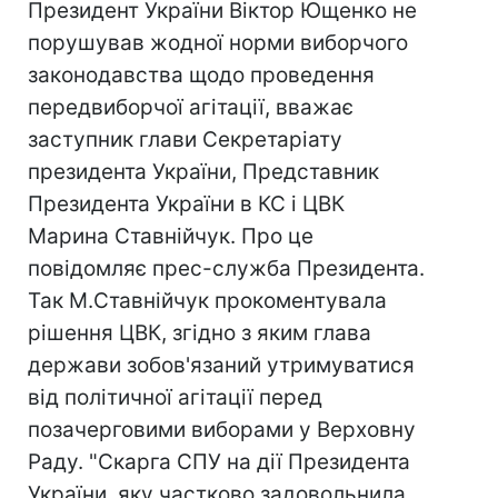
Президент України Віктор Ющенко не
порушував жодної норми виборчого
законодавства щодо проведення
передвиборчої агітації, вважає
заступник глави Секретаріату
президента України, Представник
Президента України в КС і ЦВК
Марина Ставнійчук. Про це
повідомляє прес-служба Президента.
Так М.Ставнійчук прокоментувала
рішення ЦВК, згідно з яким глава
держави зобов'язаний утримуватися
від політичної агітації перед
позачерговими виборами у Верховну
Раду. "Скарга СПУ на дії Президента
України, яку частково задовольнила