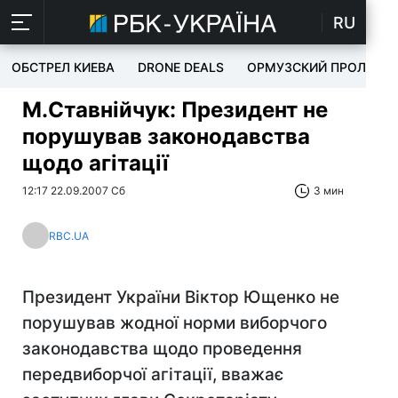
RU
ОБСТРЕЛ КИЕВА
DRONE DEALS
ОРМУЗСКИЙ ПРОЛИВ
М.Ставнійчук: Президент не
порушував законодавства
щодо агітації
12:17 22.09.2007 Сб
3 мин
RBC.UA
Президент України Віктор Ющенко не
порушував жодної норми виборчого
законодавства щодо проведення
передвиборчої агітації, вважає