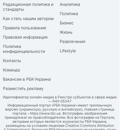
Редакционная политика и
Аналитика
стандарты
Политика
Как стать нашим автором
Бизнес
Правила пользования
Жизнь
Правовая информация
Развлечения
Политика
Lifestyle
конфиденциальности
Контакты
Команда
Вакансии в РБК-Украина
Разместить рекламу
Идентификатор онлайн-медиа в Реестре субъектов в сфере медиа
— R40-05347
Информационный портал «РБК-Украина» имеет трехязычную
версию (украинскую, русскую и английскую), главная страница
портала –
https://www.rbc.ua
. Фотографии, изображения
принадлежат их правообладателям. Все фотографии на Портале,
авторами которых являются журналисты РБК-Украина,
размещены на условиях лицензии Creative Commons Attribution
4.0 International. Редакция РБК-Украина может не разделять точку