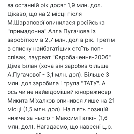
за останній рік досяг 1,9 млн. дол.
Цікаво, що на 2 місці після
М.Шарапової опинилася російська
"примадонна" Алла Пугачова із
заробітком в 2,7 млн. дол в рік. Третім
в списку найбагатіших стоїть поп-
співак, лауреат "Євробачення-2006"
Діма Білан (хоча він заробив більше
А.Пугачової - 3,1 млн. дол). Більше 3
млн. дол заробила і група "ТАТУ". А
ось чи не найвідоміший кінорежисер
Микита Міхалков опинився лише на 21
місці (1,5 млн. дол). На п'ять позицій
нижче за нього - Максим Галкін (1,6
млн. дол). Нагадаємо, що навесні ц.р.