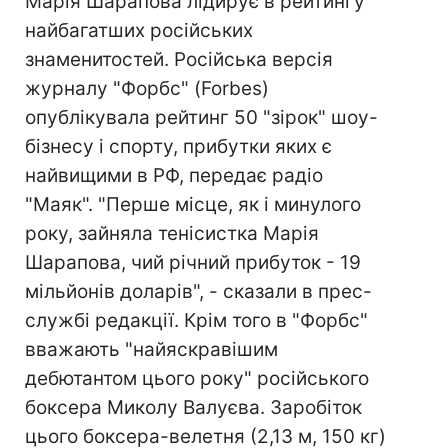
Марія Шарапова лідирує в рейтингу
найбагатших російських
знаменитостей. Російська версія
журналу "Форбс" (Forbes)
опублікувала рейтинг 50 "зірок" шоу-
бізнесу і спорту, прибутки яких є
найвищими в РФ, передає радіо
"Маяк". "Перше місце, як і минулого
року, зайняла тенісистка Марія
Шарапова, чий річний прибуток - 19
мільйонів доларів", - сказали в прес-
службі редакції. Крім того в "Форбс"
вважають "найяскравішим
дебютантом цього року" російського
боксера Миколу Валуєва. Заробіток
цього боксера-велетня (2,13 м, 150 кг)