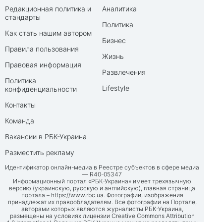
Редакционная политика и
Аналитика
стандарты
Политика
Как стать нашим автором
Бизнес
Правила пользования
Жизнь
Правовая информация
Развлечения
Политика
Lifestyle
конфиденциальности
Контакты
Команда
Вакансии в РБК-Украина
Разместить рекламу
Идентификатор онлайн-медиа в Реестре субъектов в сфере медиа
— R40-05347
Информационный портал «РБК-Украина» имеет трехязычную
версию (украинскую, русскую и английскую), главная страница
портала –
https://www.rbc.ua
. Фотографии, изображения
принадлежат их правообладателям. Все фотографии на Портале,
авторами которых являются журналисты РБК-Украина,
размещены на условиях лицензии Creative Commons Attribution