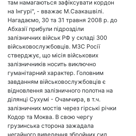
там намагаються зафіксувати кордон
на Інгурі", - вважає М.Саакашвілі.
Нагадаємо, 30 та 31 травня 2008 р. до
Абхазії прибули підрозділи
залізничних військ РФ у складі 300
військовослужбовців. МЗС Росії
стверджує, що місія військових
залізничників носить виключно
гуманітарний характер. Головним
завданням військовослужбовців є
відновлення залізничного полотна на
ділянці Сухумі - Очамчира, в т.ч.
залізничних мостів через гірські річки
Кодор та Моква. В свою чергу
грузинська сторона зажадала
негайного виведення збройних сил