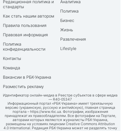
Редакционная политика и
Аналитика
стандарты
Политика
Как стать нашим автором
Бизнес
Правила пользования
Жизнь
Правовая информация
Развлечения
Политика
Lifestyle
конфиденциальности
Контакты
Команда
Вакансии в РБК-Украина
Разместить рекламу
Идентификатор онлайн-медиа в Реестре субъектов в сфере медиа
— R40-05347
Информационный портал «РБК-Украина» имеет трехязычную
версию (украинскую, русскую и английскую), главная страница
портала –
https://www.rbc.ua
. Фотографии, изображения
принадлежат их правообладателям. Все фотографии на Портале,
авторами которых являются журналисты РБК-Украина,
размещены на условиях лицензии Creative Commons Attribution
4.0 International. Редакция РБК-Украина может не разделять точку