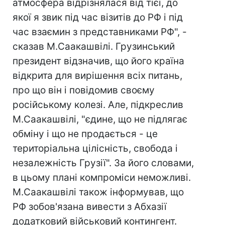
атмосфера відрізнялася від тієї, до
якої я звик під час візитів до РФ і під
час взаємин з представниками РФ", -
сказав М.Саакашвілі. Грузинський
президент відзначив, що його країна
відкрита для вирішення всіх питань,
про що він і повідомив своєму
російському колезі. Але, підкреслив
М.Саакашвілі, "єдине, що не підлягає
обміну і що не продається - це
територіальна цілісність, свобода і
незалежність Грузії". За його словами,
в цьому плані компроміси неможливі.
М.Саакашвілі також інформував, що
РФ зобов'язана вивести з Абхазії
додатковий військовий контингент.