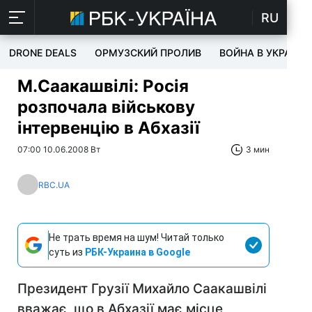
RU
DRONE DEALS
ОРМУЗСКИЙ ПРОЛИВ
ВОЙНА В УКРАИНЕ
М.Саакашвілі: Росія
розпочала військову
інтервенцію в Абхазії
07:00 10.06.2008 Вт
3 мин
RBC.UA
Не трать время на шум! Читай только
суть из
РБК-Украина в Google
Президент Грузії Михайло Саакашвілі
вважає, що в Абхазії має місце