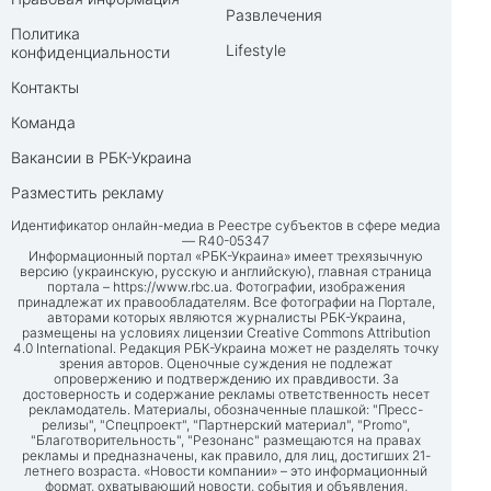
Развлечения
Политика
Lifestyle
конфиденциальности
Контакты
Команда
Вакансии в РБК-Украина
Разместить рекламу
Идентификатор онлайн-медиа в Реестре субъектов в сфере медиа
— R40-05347
Информационный портал «РБК-Украина» имеет трехязычную
версию (украинскую, русскую и английскую), главная страница
портала –
https://www.rbc.ua
. Фотографии, изображения
принадлежат их правообладателям. Все фотографии на Портале,
авторами которых являются журналисты РБК-Украина,
размещены на условиях лицензии Creative Commons Attribution
4.0 International. Редакция РБК-Украина может не разделять точку
зрения авторов. Оценочные суждения не подлежат
опровержению и подтверждению их правдивости. За
достоверность и содержание рекламы ответственность несет
рекламодатель. Материалы, обозначенные плашкой: "Пресс-
релизы", "Спецпроект", "Партнерский материал", "Promo",
"Благотворительность", "Резонанс" размещаются на правах
рекламы и предназначены, как правило, для лиц, достигших 21-
летнего возраста. «Новости компании» – это информационный
формат, охватывающий новости, события и объявления,