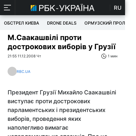
RU
ОБСТРЕЛ КИЕВА
DRONE DEALS
ОРМУЗСКИЙ ПРОЛИВ
М.Саакашвілі проти
дострокових виборів у Грузії
21:55 11.12.2008 Чт
1 мин
RBC.UA
Президент Грузії Михайло Саакашвілі
виступає проти дострокових
парламентських і президентських
виборів, проведення яких
наполегливо вимагає