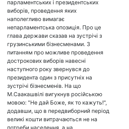
парламентських і президентських
виборів, проведення яких
наполегливо вимагає
непарламентська опозиція. Про це
глава держави сказав на зустрічі з
грузинськими бізнесменами. З
питанням про можливе проведення
дострокових виборів навесні
наступного року звернувся до
президента один з присутніх на
зустрічі бізнесменів. На що
М.Саакашвілі вигукнув російською
мовою: "Не дай Боже, як то кажуть!",
додавши, що в передвиборний період
великі кошти витрачаються не на
потреби населення, а на