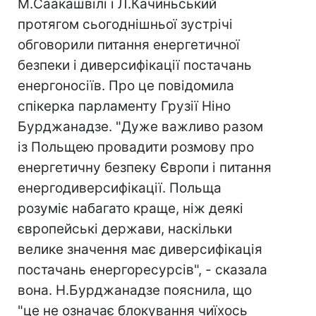
М.Саакашвілі і Л.Качиньський
протягом сьогоднішньої зустрічі
обговорили питання енергетичної
безпеки і диверсифікації постачань
енергоносіїв. Про це повідомила
спікерка парламенту Грузії Ніно
Бурджанадзе. "Дуже важливо разом
із Польщею провадити розмову про
енергетичну безпеку Європи і питання
енергодиверсифікації. Польща
розуміє набагато краще, ніж деякі
європейські держави, наскільки
велике значення має диверсифікація
постачань енергоресурсів", - сказала
вона. Н.Бурджанадзе пояснила, що
"це не означає блокування чиїхось