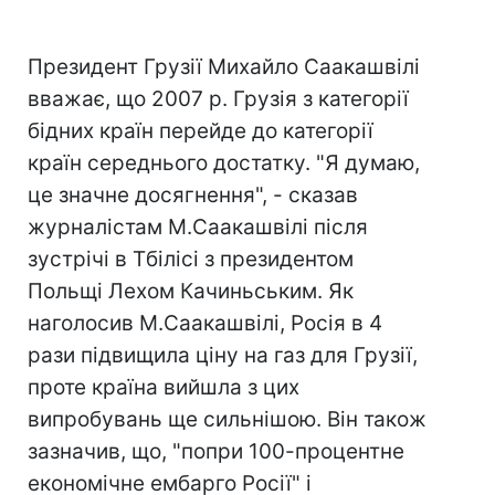
Президент Грузії Михайло Саакашвілі
вважає, що 2007 р. Грузія з категорії
бідних країн перейде до категорії
країн середнього достатку. "Я думаю,
це значне досягнення", - сказав
журналістам М.Саакашвілі після
зустрічі в Тбілісі з президентом
Польщі Лехом Качиньським. Як
наголосив М.Саакашвілі, Росія в 4
рази підвищила ціну на газ для Грузії,
проте країна вийшла з цих
випробувань ще сильнішою. Він також
зазначив, що, "попри 100-процентне
економічне ембарго Росії" і