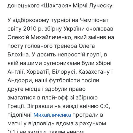
донецького «Шахтаря» Мірчі Луческу.
У відбірковому турнірі на Чемпіонат
світу 2010 р. збірну України очолював
Олексій Михайличенко, який змінив на
посту головного тренера Олега
Блохіна. У досить непростій групі, в
якій нашими суперниками були збірні
Англії, Хорватії, Білорусі, Казахстану і
Андорри, наші футболісти посіли
друге місце і здобули право
змагатися в плей-офф зі збірною
Греції. Зігравши на виїзді внічию 0:0,
підопічні
Михайличенка
програли в
матчі у відповідь вдома з рахунком
0:1 і не зуміли, таким чином,