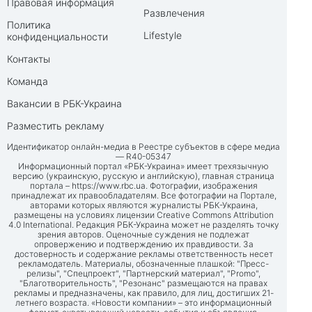
Правовая информация
Развлечения
Политика
Lifestyle
конфиденциальности
Контакты
Команда
Вакансии в РБК-Украина
Разместить рекламу
Идентификатор онлайн-медиа в Реестре субъектов в сфере медиа
— R40-05347
Информационный портал «РБК-Украина» имеет трехязычную
версию (украинскую, русскую и английскую), главная страница
портала –
https://www.rbc.ua
. Фотографии, изображения
принадлежат их правообладателям. Все фотографии на Портале,
авторами которых являются журналисты РБК-Украина,
размещены на условиях лицензии Creative Commons Attribution
4.0 International. Редакция РБК-Украина может не разделять точку
зрения авторов. Оценочные суждения не подлежат
опровержению и подтверждению их правдивости. За
достоверность и содержание рекламы ответственность несет
рекламодатель. Материалы, обозначенные плашкой: "Пресс-
релизы", "Спецпроект", "Партнерский материал", "Promo",
"Благотворительность", "Резонанс" размещаются на правах
рекламы и предназначены, как правило, для лиц, достигших 21-
летнего возраста. «Новости компании» – это информационный