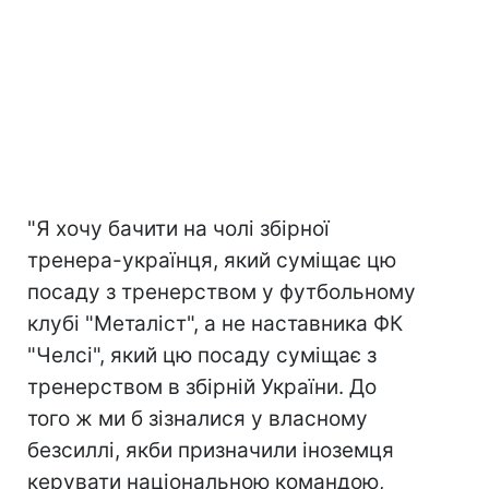
"Я хочу бачити на чолі збірної
тренера-українця, який суміщає цю
посаду з тренерством у футбольному
клубі "Металіст", а не наставника ФК
"Челсі", який цю посаду суміщає з
тренерством в збірній України. До
того ж ми б зізналися у власному
безсиллі, якби призначили іноземця
керувати національною командою,