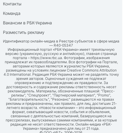
Контакты
Команда
Вакансии в РБК-Украина
Разместить рекламу
Идентификатор онлайн-медиа в Реестре субъектов в сфере медиа
— R40-05347
Информационный портал «РБК-Украина» имеет трехязычную
версию (украинскую, русскую и английскую), главная страница
портала –
https://www.rbc.ua
. Фотографии, изображения
принадлежат их правообладателям. Все фотографии на Портале,
авторами которых являются журналисты РБК-Украина,
размещены на условиях лицензии Creative Commons Attribution
4.0 International. Редакция РБК-Украина может не разделять точку
зрения авторов. Оценочные суждения не подлежат
опровержению и подтверждению их правдивости. За
достоверность и содержание рекламы ответственность несет
рекламодатель. Материалы, обозначенные плашкой: "Пресс-
релизы", "Спецпроект", "Партнерский материал", "Promo",
"Благотворительность", "Резонанс" размещаются на правах
рекламы и предназначены, как правило, для лиц, достигших 21-
летнего возраста. «Новости компании» – это информационный
формат, охватывающий новости, события и объявления,
связанные с деятельностью компаний, базирующиеся на
прессрелизах, выпускаемых самими компаниями, и за которые
редакция не несет ответственности. Онлайн-медиа «РБК-
Украина» предназначено для лиц от 21 года.
© ООО «УБТ», 2006-2026.