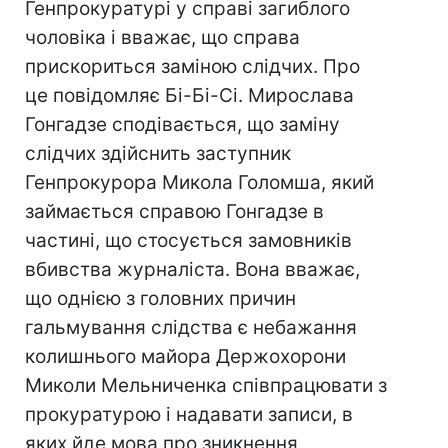
Генпрокуратурі у справі загиблого
чоловіка і вважає, що справа
прискориться заміною слідчих. Про
це повідомляє Бі-Бі-Сі. Мирослава
Гонгадзе сподівається, що заміну
слідчих здійснить заступник
Генпрокурора Микола Голомша, який
займається справою Гонгадзе в
частині, що стосується замовників
вбивства журналіста. Вона вважає,
що однією з головних причин
гальмування слідства є небажання
колишнього майора Держохорони
Миколи Мельниченка співпрацювати з
прокуратурою і надавати записи, в
яких йде мова про зникнення