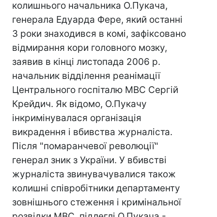
колишнього начальника О.Пукача,
генерала Едуарда Фере, який останні
3 роки знаходився в комі, зафіксовано
відмирання кори головного мозку,
заявив в кінці листопада 2006 р.
начальник відділення реанімації
Центрального госпіталю МВС Сергій
Крейдич. Як відомо, О.Пукачу
інкримінувалася організація
викрадення і вбивства журналіста.
Після "помаранчевої революції"
генерал зник з України. У вбивстві
журналіста звинувачувалися також
колишні співробітники департаменту
зовнішнього стеження і кримінальної
розвідки МВС, підлеглі О.Пукача -