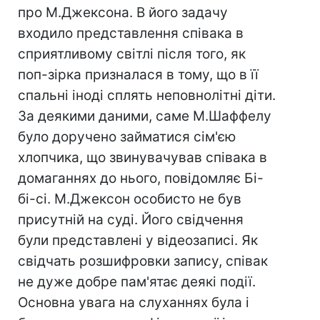
про М.Джексона. В його задачу
входило представлення співака в
сприятливому світлі після того, як
поп-зірка призналася в тому, що в її
спальні іноді сплять неповнолітні діти.
За деякими даними, саме М.Шаффелу
було доручено займатися сім'єю
хлопчика, що звинувачував співака в
домаганнях до нього, повідомляє Бі-
бі-сі. М.Джексон особисто не був
присутній на суді. Його свідчення
були представлені у відеозаписі. Як
свідчать розшифровки запису, співак
не дуже добре пам'ятає деякі події.
Основна увага на слуханнях була і