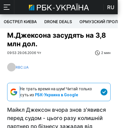
RU
ОБСТРЕЛ КИЕВА
DRONE DEALS
ОРМУЗСКИЙ ПРОЛИВ
М.Джексона засудять на 3,8
млн дол.
09:53 29.06.2006 Чт
2 мин
RBC.UA
Не трать время на шум! Читай только
суть из
РБК-Украина в Google
Майкл Джексон вчора знов з'явився
перед судом - цього разу колишній
партнер по бізнесу зажадав від