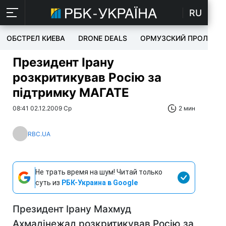
RU
ОБСТРЕЛ КИЕВА
DRONE DEALS
ОРМУЗСКИЙ ПРОЛИВ
Президент Ірану
розкритикував Росію за
підтримку МАГАТЕ
08:41 02.12.2009 Ср
2 мин
RBC.UA
Не трать время на шум! Читай только
суть из
РБК-Украина в Google
Президент Ірану Махмуд
Ахмадінежад розкритикував Росію за