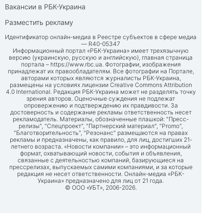
Вакансии в РБК-Украина
Разместить рекламу
Идентификатор онлайн-медиа в Реестре субъектов в сфере медиа
— R40-05347
Информационный портал «РБК-Украина» имеет трехязычную
версию (украинскую, русскую и английскую), главная страница
портала –
https://www.rbc.ua
. Фотографии, изображения
принадлежат их правообладателям. Все фотографии на Портале,
авторами которых являются журналисты РБК-Украина,
размещены на условиях лицензии Creative Commons Attribution
4.0 International. Редакция РБК-Украина может не разделять точку
зрения авторов. Оценочные суждения не подлежат
опровержению и подтверждению их правдивости. За
достоверность и содержание рекламы ответственность несет
рекламодатель. Материалы, обозначенные плашкой: "Пресс-
релизы", "Спецпроект", "Партнерский материал", "Promo",
"Благотворительность", "Резонанс" размещаются на правах
рекламы и предназначены, как правило, для лиц, достигших 21-
летнего возраста. «Новости компании» – это информационный
формат, охватывающий новости, события и объявления,
связанные с деятельностью компаний, базирующиеся на
прессрелизах, выпускаемых самими компаниями, и за которые
редакция не несет ответственности. Онлайн-медиа «РБК-
Украина» предназначено для лиц от 21 года.
© ООО «УБТ», 2006-2026.