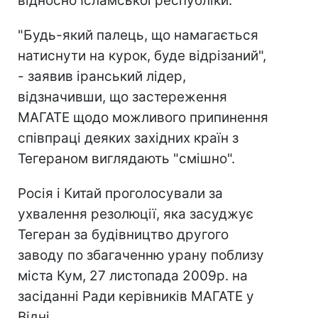
відносно Ісламської республіки.
"Будь-який палець, що намагається
натиснути на курок, буде відрізаний",
- заявив іранський лідер,
відзначивши, що застереження
МАГАТЕ щодо можливого припинення
співпраці деяких західних країн з
Тегераном виглядають "смішно".
Росія і Китай проголосували за
ухвалення резолюції, яка засуджує
Тегеран за будівництво другого
заводу по збагаченню урану поблизу
міста Кум, 27 листопада 2009р. на
засіданні Ради керівників МАГАТЕ у
Відні.