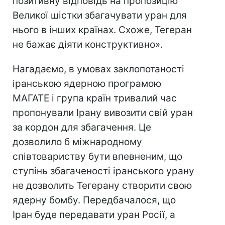
позитивну відповідь на пропозицію
Великої шістки збагачувати уран для
нього в інших країнах. Схоже, Тегеран
не бажає діяти конструктивно».
Нагадаємо, в умовах заклопотаності
іранською ядерною програмою
МАГАТЕ і група країн тривалий час
пропонували Ірану вивозити свій уран
за кордон для збагачення. Це
дозволило б міжнародному
співтовариству бути впевненим, що
ступінь збагаченості іранського урану
не дозволить Тегерану створити свою
ядерну бомбу. Передбачалося, що
Іран буде передавати уран Росії, а