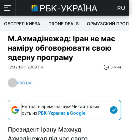
RU
ОБСТРЕЛ КИЕВА
DRONE DEALS
ОРМУЗСКИЙ ПРОЛИВ
М.Ахмадінежад: Іран не має
наміру обговорювати свою
ядерну програму
12:32 16.11.2009 Пн
3 мин
RBC.UA
Не трать время на шум! Читай только
суть из
РБК-Украина в Google
Президент Ірану Махмуд
Ахмадінежад під час свого