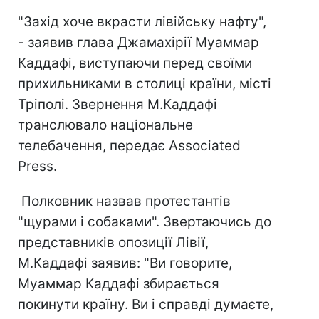
"Захід хоче вкрасти лівійську нафту",
- заявив глава Джамахірії Муаммар
Каддафі, виступаючи перед своїми
прихильниками в столиці країни, місті
Тріполі. Звернення М.Каддафі
транслювало національне
телебачення, передає Associated
Press.
Полковник назвав протестантів
"щурами і собаками". Звертаючись до
представників опозиції Лівії,
М.Каддафі заявив: "Ви говорите,
Муаммар Каддафі збирається
покинути країну. Ви і справді думаєте,