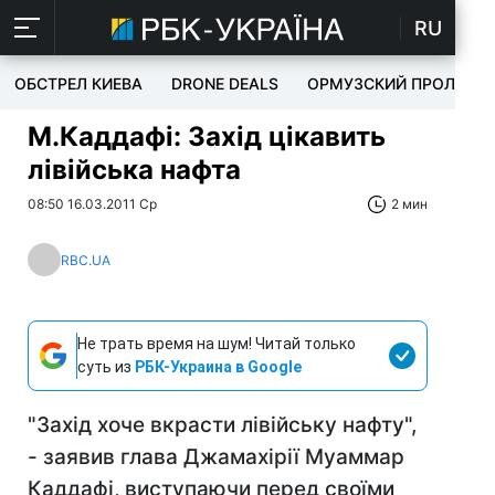
RU
ОБСТРЕЛ КИЕВА
DRONE DEALS
ОРМУЗСКИЙ ПРОЛИВ
М.Каддафі: Захід цікавить
лівійська нафта
08:50 16.03.2011 Ср
2 мин
RBC.UA
Не трать время на шум! Читай только
суть из
РБК-Украина в Google
"Захід хоче вкрасти лівійську нафту",
- заявив глава Джамахірії Муаммар
Каддафі, виступаючи перед своїми