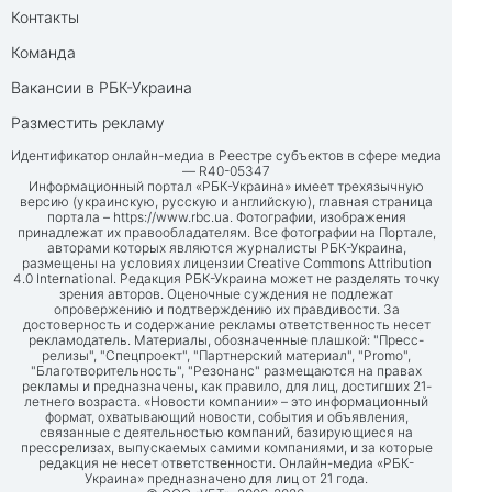
Контакты
Команда
Вакансии в РБК-Украина
Разместить рекламу
Идентификатор онлайн-медиа в Реестре субъектов в сфере медиа
— R40-05347
Информационный портал «РБК-Украина» имеет трехязычную
версию (украинскую, русскую и английскую), главная страница
портала –
https://www.rbc.ua
. Фотографии, изображения
принадлежат их правообладателям. Все фотографии на Портале,
авторами которых являются журналисты РБК-Украина,
размещены на условиях лицензии Creative Commons Attribution
4.0 International. Редакция РБК-Украина может не разделять точку
зрения авторов. Оценочные суждения не подлежат
опровержению и подтверждению их правдивости. За
достоверность и содержание рекламы ответственность несет
рекламодатель. Материалы, обозначенные плашкой: "Пресс-
релизы", "Спецпроект", "Партнерский материал", "Promo",
"Благотворительность", "Резонанс" размещаются на правах
рекламы и предназначены, как правило, для лиц, достигших 21-
летнего возраста. «Новости компании» – это информационный
формат, охватывающий новости, события и объявления,
связанные с деятельностью компаний, базирующиеся на
прессрелизах, выпускаемых самими компаниями, и за которые
редакция не несет ответственности. Онлайн-медиа «РБК-
Украина» предназначено для лиц от 21 года.