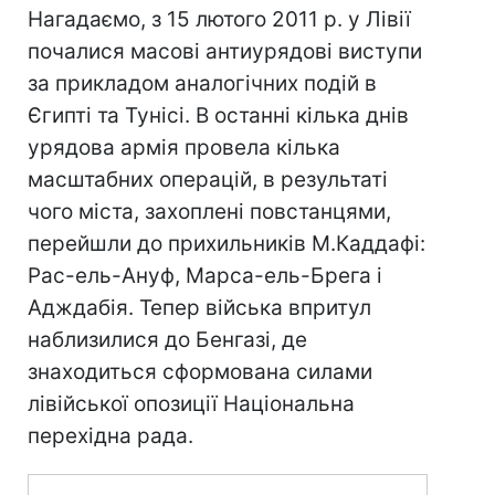
Нагадаємо, з 15 лютого 2011 р. у Лівії
почалися масові антиурядові виступи
за прикладом аналогічних подій в
Єгипті та Тунісі. В останні кілька днів
урядова армія провела кілька
масштабних операцій, в результаті
чого міста, захоплені повстанцями,
перейшли до прихильників М.Каддафі:
Рас-ель-Ануф, Марса-ель-Брега і
Адждабія. Тепер війська впритул
наблизилися до Бенгазі, де
знаходиться сформована силами
лівійської опозиції Національна
перехідна рада.