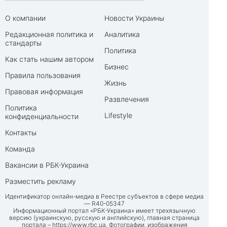
О компании
Новости Украины
Редакционная политика и
Аналитика
стандарты
Политика
Как стать нашим автором
Бизнес
Правила пользования
Жизнь
Правовая информация
Развлечения
Политика
Lifestyle
конфиденциальности
Контакты
Команда
Вакансии в РБК-Украина
Разместить рекламу
Идентификатор онлайн-медиа в Реестре субъектов в сфере медиа
— R40-05347
Информационный портал «РБК-Украина» имеет трехязычную
версию (украинскую, русскую и английскую), главная страница
портала –
https://www.rbc.ua
. Фотографии, изображения