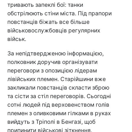
тривають запеклі бої: танки
обстрілюють стіни міста. Під прапори
повстанців біжать все більше
військовослужбовців регулярних
військ.
За непідтвердженою інформацією,
полковник доручив організувати
переговори з опозицією лідерам
лівійських племен. Старійшини вже
закликали повстанців скласти зброю
та сісти за стіл переговорів. Сьогодні
сотні людей під верховенством голів
племен з оливковими гілками в руках
вийдуть з Тріполі в Бенгазі, щоб
припинити військові зіткнення.