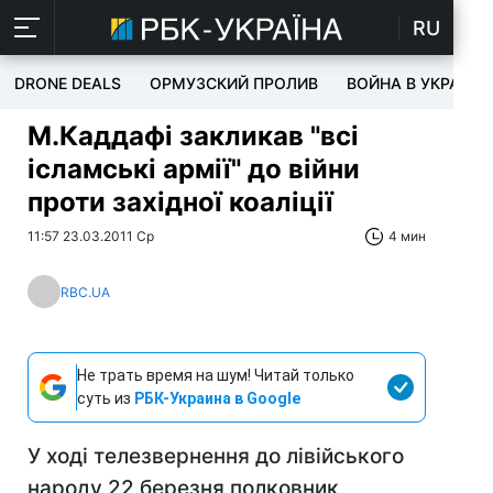
RU
DRONE DEALS
ОРМУЗСКИЙ ПРОЛИВ
ВОЙНА В УКРАИНЕ
М.Каддафі закликав "всі
ісламські армії" до війни
проти західної коаліції
11:57 23.03.2011 Ср
4 мин
RBC.UA
Не трать время на шум! Читай только
суть из
РБК-Украина в Google
У ході телезвернення до лівійського
народу 22 березня полковник