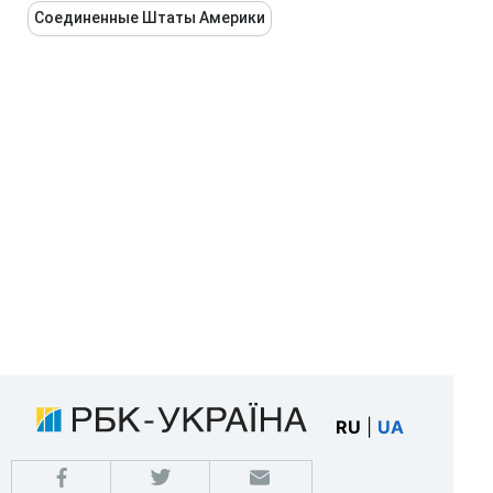
Соединенные Штаты Америки
RU
|
UA