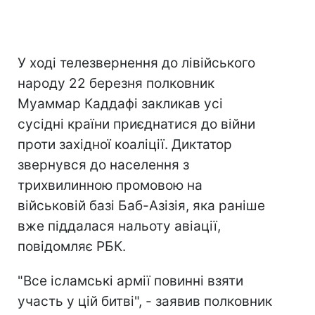
У ході телезвернення до лівійського
народу 22 березня полковник
Муаммар Каддафі закликав усі
сусідні країни приєднатися до війни
проти західної коаліції. Диктатор
звернувся до населення з
трихвилинною промовою на
військовій базі Баб-Азізія, яка раніше
вже піддалася нальоту авіації,
повідомляє РБК.
"Все ісламські армії повинні взяти
участь у цій битві", - заявив полковник