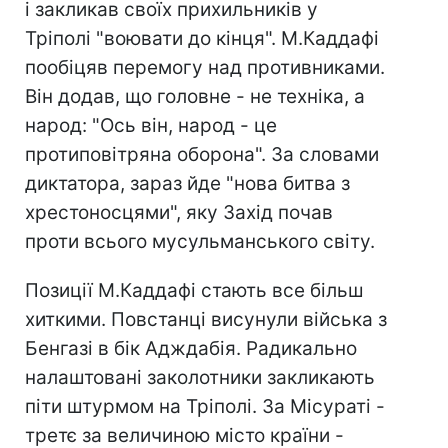
і закликав своїх прихильників у
Тріполі "воювати до кінця". М.Каддафі
пообіцяв перемогу над противниками.
Він додав, що головне - не техніка, а
народ: "Ось він, народ - це
протиповітряна оборона". За словами
диктатора, зараз йде "нова битва з
хрестоносцями", яку Захід почав
проти всього мусульманського світу.
Позиції М.Каддафі стають все більш
хиткими. Повстанці висунули війська з
Бенгазі в бік Адждабія. Радикально
налаштовані заколотники закликають
піти штурмом на Тріполі. За Місураті -
третє за величиною місто країни -