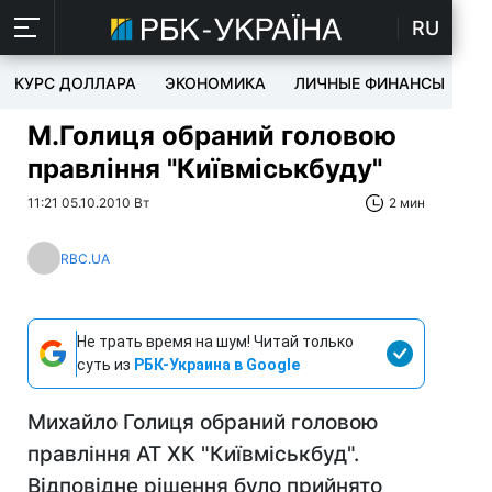
RU
КУРС ДОЛЛАРА
ЭКОНОМИКА
ЛИЧНЫЕ ФИНАНСЫ
T
М.Голиця обраний головою
правління "Київміськбуду"
11:21 05.10.2010 Вт
2 мин
RBC.UA
Не трать время на шум! Читай только
суть из
РБК-Украина в Google
Михайло Голиця обраний головою
правління АТ ХК "Київміськбуд".
Відповідне рішення було прийнято