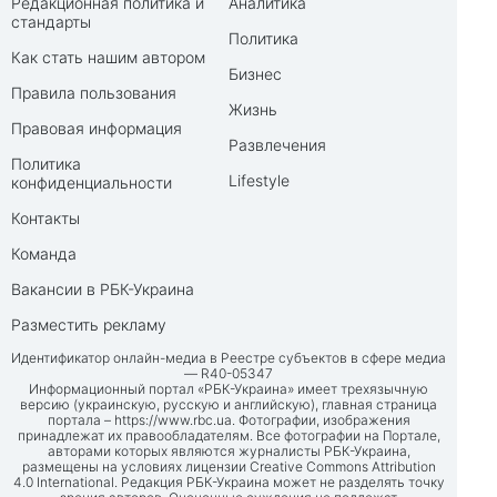
Редакционная политика и
Аналитика
стандарты
Политика
Как стать нашим автором
Бизнес
Правила пользования
Жизнь
Правовая информация
Развлечения
Политика
Lifestyle
конфиденциальности
Контакты
Команда
Вакансии в РБК-Украина
Разместить рекламу
Идентификатор онлайн-медиа в Реестре субъектов в сфере медиа
— R40-05347
Информационный портал «РБК-Украина» имеет трехязычную
версию (украинскую, русскую и английскую), главная страница
портала –
https://www.rbc.ua
. Фотографии, изображения
принадлежат их правообладателям. Все фотографии на Портале,
авторами которых являются журналисты РБК-Украина,
размещены на условиях лицензии Creative Commons Attribution
4.0 International. Редакция РБК-Украина может не разделять точку