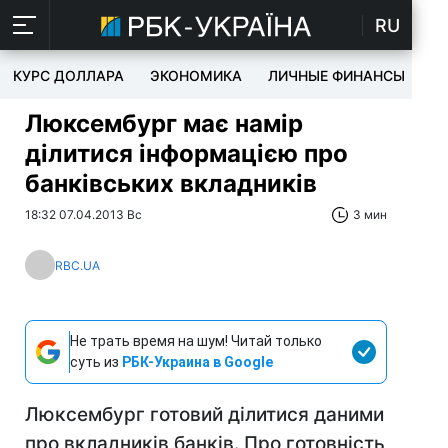
RU
КУРС ДОЛЛАРА
ЭКОНОМИКА
ЛИЧНЫЕ ФИНАНСЫ
T
Люксембург має намір
ділитися інформацією про
банківських вкладників
18:32 07.04.2013 Вс
3 мин
RBC.UA
Не трать время на шум! Читай только
суть из
РБК-Украина в Google
Люксембург готовий ділитися даними
про вкладників банків. Про готовність