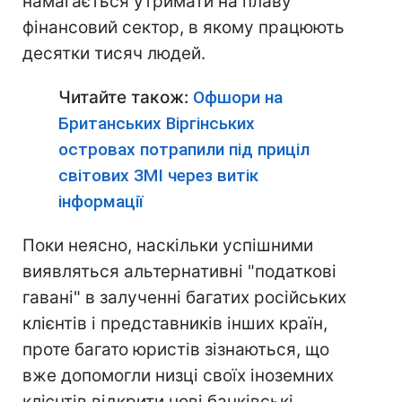
намагається утримати на плаву
фінансовий сектор, в якому працюють
десятки тисяч людей.
Читайте також:
Офшори на
Британських Віргінських
островах потрапили під приціл
світових ЗМІ через витік
інформації
Поки неясно, наскільки успішними
виявляться альтернативні "податкові
гавані" в залученні багатих російських
клієнтів і представників інших країн,
проте багато юристів зізнаються, що
вже допомогли низці своїх іноземних
клієнтів відкрити нові банківські