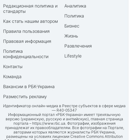
Редакционная политика и
Аналитика
стандарты
Политика
Как стать нашим автором
Бизнес
Правила пользования
Жизнь
Правовая информация
Развлечения
Политика
Lifestyle
конфиденциальности
Контакты
Команда
Вакансии в РБК-Украина
Разместить рекламу
Идентификатор онлайн-медиа в Реестре субъектов в сфере медиа
— R40-05347
Информационный портал «РБК-Украина» имеет трехязычную
версию (украинскую, русскую и английскую), главная страница
портала –
https://www.rbc.ua
. Фотографии, изображения
принадлежат их правообладателям. Все фотографии на Портале,
авторами которых являются журналисты РБК-Украина,
размещены на условиях лицензии Creative Commons Attribution