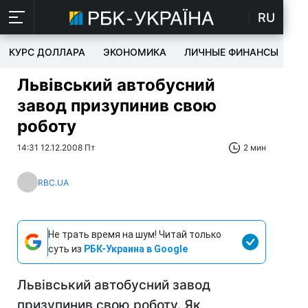
RU
КУРС ДОЛЛАРА
ЭКОНОМИКА
ЛИЧНЫЕ ФИНАНСЫ
T
Львівський автобусний
завод призупинив свою
роботу
14:31 12.12.2008 Пт
2 мин
RBC.UA
Не трать время на шум! Читай только
суть из
РБК-Украина в Google
Львівський автобусний завод
призупинив свою роботу. Як