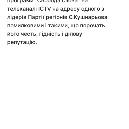
програми "Свобода слова" на
телеканалі ICTV на адресу одного з
лідерів Партії регіонів Є.Кушнарьова
помилковими і такими, що порочать
його честь, гідність і ділову
репутацію.