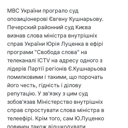
МВС України програло суд
опозиціонерові Євгену Кушнарьову.
Печерский районний суд Києва
визнав слова міністра внутрішніх
справ України Юрія Луценка в ефірі
програми "Свобода слова" на
телеканалі ICTV на адресу одного з
лідерів Партії регіонів Є.Кушнарьова
помилковими і такими, що порочать
його честь, гідність і ділову
репутацію. У зв'язку з цим суд
зобов'язав Міністерство внутрішніх
справ спростувати слова міністра в
телеефірі. Крім того, сам Ю.Луценко
повинен також відшкодувати