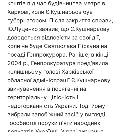
коштів під час будівництва метро в
Харкові, коли Є.Кушнарьов був
губернатором. Після закриття справи,
Ю.Луценко заявив, що Є.Кушнарьову
доведеться відповісти за свої дії,
коли не буде Святослава Піскуна на
посаді Генпрокурора. Раніше, в кінці
2004 р., Генпрокуратура пред'явила
колишньому голові Харківської
обласної адміністрації Є.Кушнарьову
звинувачення в посяганні на
територіальну цілісність і
недоторканність України. Тоді йому
вибрали запобіжний засіб у вигляді
"особистої поруки п'яти народних
депутатів України". У разі визнання