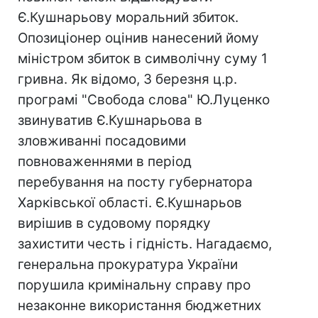
Є.Кушнарьову моральний збиток.
Опозиціонер оцінив нанесений йому
міністром збиток в символічну суму 1
гривна. Як відомо, 3 березня ц.р.
програмі "Свобода слова" Ю.Луценко
звинуватив Є.Кушнарьова в
зловживанні посадовими
повноваженнями в період
перебування на посту губернатора
Харківської області. Є.Кушнарьов
вирішив в судовому порядку
захистити честь і гідність. Нагадаємо,
генеральна прокуратура України
порушила кримінальну справу про
незаконне використання бюджетних