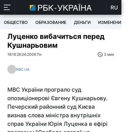
RU
ОБЩЕСТВО
ОБРАЗОВАНИЕ
ДЕНЬГИ
ИЗМЕНЕНИЯ
Луценко вибачиться перед
Кушнарьовим
18:16 26.06.2006 Пн
3 мин
RBC.UA
МВС України програло суд
опозиціонерові Євгену Кушнарьову.
Печерский районний суд Києва
визнав слова міністра внутрішніх
справ України Юрія Луценка в ефірі