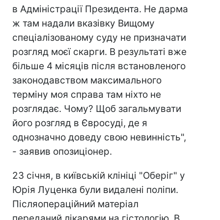
в Адміністрації Президента. Не дарма
ж там надали вказівку Вищому
спеціалізованому суду не призначати
розгляд моєї скарги. В результаті вже
більше 4 місяців після встановленого
законодавством максимального
терміну моя справа там ніхто не
розглядає. Чому? Щоб загальмувати
його розгляд в Євросуді, де я
однозначно доведу свою невинність",
- заявив опозиціонер.
23 січня, в київській клініці "Оберіг" у
Юрія Луценка були видалені поліпи.
Післяопераційний матеріал
переданий лікарями на гістологію. В