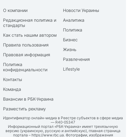
О компании
Новости Украины
Редакционная политика и
Аналитика
стандарты
Политика
Как стать нашим автором
Бизнес
Правила пользования
Жизнь
Правовая информация
Развлечения
Политика
Lifestyle
конфиденциальности
Контакты
Команда
Вакансии в РБК-Украина
Разместить рекламу
Идентификатор онлайн-медиа в Реестре субъектов в сфере медиа
— R40-05347
Информационный портал «РБК-Украина» имеет трехязычную
версию (украинскую, русскую и английскую), главная страница
портала –
https://www.rbc.ua
. Фотографии, изображения