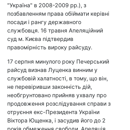
"Україна" в 2008-2009 рр.), з
позбавленням права обіймати керівні
посади і рангу державного
службовця. 16 травня Апеляційний
суд м. Києва підтвердив
правомірність вироку райсуду.
17 серпня минулого року Печерський
райсуд визнав Луценка винним у
службовій халатності, в тому, що він,
не перевіривши законність дій,
необгрунтовано прийняв ухвалу про
продовження розслідування справи з
отруєння екс-Президента України
Віктора Ющенка, і засудив його до 2
років обмеження свободи. Апеляція