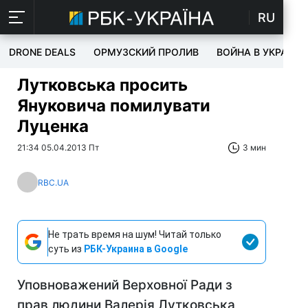
RU
DRONE DEALS
ОРМУЗСКИЙ ПРОЛИВ
ВОЙНА В УКРАИНЕ
Лутковська просить
Януковича помилувати
Луценка
21:34 05.04.2013 Пт
3 мин
RBC.UA
Не трать время на шум! Читай только
суть из
РБК-Украина в Google
Уповноважений Верховної Ради з
прав людини Валерія Лутковська