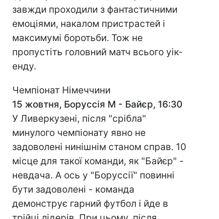
завжди проходили з фантастичними
емоціями, накалом пристрастей і
максимумі боротьби. Тож не
пропустіть головний матч всього уік-
енду.
Чемпіонат Німеччини
15 жовтня, Боруссія М - Байєр, 16:30
У Ливеркузені, після "срібла"
минулого чемпіонату явно не
задоволені нинішнім станом справ. 10
місце для такої команди, як "Байєр" -
невдача. А ось у "Боруссії" повинні
бути задоволені - команда
демонструє гарний футбол і йде в
трійці лідерів. При цьому, після