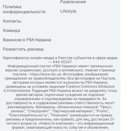
Развлечения
Политика
Lifestyle
конфиденциальности
Контакты
Команда
Вакансии в РБК-Украина
Разместить рекламу
Идентификатор онлайн-медиа в Реестре субъектов в сфере медиа
— R40-05347
Информационный портал «РБК-Украина» имеет трехязычную
версию (украинскую, русскую и английскую), главная страница
портала –
https://www.rbc.ua
. Фотографии, изображения
принадлежат их правообладателям. Все фотографии на Портале,
авторами которых являются журналисты РБК-Украина,
размещены на условиях лицензии Creative Commons Attribution
4.0 International. Редакция РБК-Украина может не разделять точку
зрения авторов. Оценочные суждения не подлежат
опровержению и подтверждению их правдивости. За
достоверность и содержание рекламы ответственность несет
рекламодатель. Материалы, обозначенные плашкой: "Пресс-
релизы", "Спецпроект", "Партнерский материал", "Promo",
"Благотворительность", "Резонанс" размещаются на правах
рекламы и предназначены, как правило, для лиц, достигших 21-
летнего возраста. «Новости компании» – это информационный
формат, охватывающий новости, события и объявления,