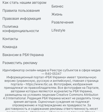
Как стать нашим автором
Бизнес
Правила пользования
Жизнь
Правовая информация
Развлечения
Политика
Lifestyle
конфиденциальности
Контакты
Команда
Вакансии в РБК-Украина
Разместить рекламу
Идентификатор онлайн-медиа в Реестре субъектов в сфере медиа
— R40-05347
Информационный портал «РБК-Украина» имеет трехязычную
версию (украинскую, русскую и английскую), главная страница
портала –
https://www.rbc.ua
. Фотографии, изображения
принадлежат их правообладателям. Все фотографии на Портале,
авторами которых являются журналисты РБК-Украина,
размещены на условиях лицензии Creative Commons Attribution
4.0 International. Редакция РБК-Украина может не разделять точку
зрения авторов. Оценочные суждения не подлежат
опровержению и подтверждению их правдивости. За
достоверность и содержание рекламы ответственность несет