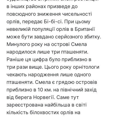
в інших районах призведе до
повсюдного зниження чисельності
орлів, передає Бі-бі-сі. При цьому
невеликій популяції орлів в Британії
може бути завдано серйозного збитку.
Минулого року на острові Смела
народилося лише три пташеняти.
Раніше ця цифра було приблизно в
три рази вище. Цього року орнітологи
чекають народження лише одного
пташеняти. Смела є грядою островів
приблизно в 10 км. на північний захід
від берега Норвегії. Саме тут
зареєстрована найбільша в світі
кількість білохвостих орлів на