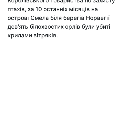
Королівського товариства по захисту
птахів, за 10 останніх місяців на
острові Смела біля берегів Норвегії
дев'ять білохвостих орлів були убиті
крилами вітряків.