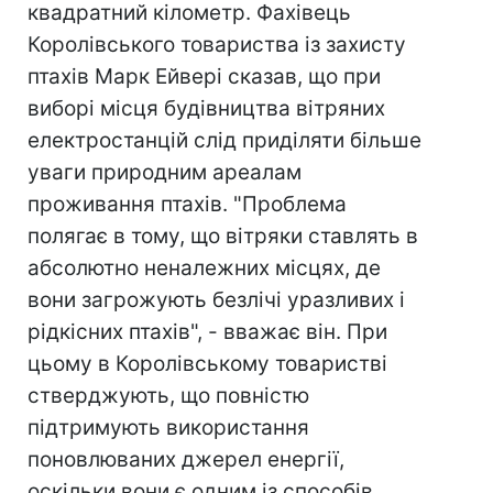
квадратний кілометр. Фахівець
Королівського товариства із захисту
птахів Марк Ейвері сказав, що при
виборі місця будівництва вітряних
електростанцій слід приділяти більше
уваги природним ареалам
проживання птахів. "Проблема
полягає в тому, що вітряки ставлять в
абсолютно неналежних місцях, де
вони загрожують безлічі уразливих і
рідкісних птахів", - вважає він. При
цьому в Королівському товаристві
стверджують, що повністю
підтримують використання
поновлюваних джерел енергії,
оскільки вони є одним із способів