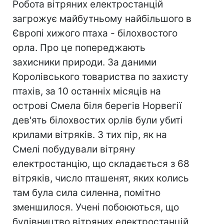
Робота вітряних електростанцій
загрожує майбутньому найбільшого в
Європі хижого птаха - білохвостого
орла. Про це попереджають
захисники природи. За даними
Королівського товариства по захисту
птахів, за 10 останніх місяців на
острові Смела біля берегів Норвегії
дев'ять білохвостих орлів були убиті
крилами вітряків. З тих пір, як на
Смелі побудували вітряну
електростанцію, що складається з 68
вітряків, число пташенят, яких колись
там була сила силенна, помітно
зменшилося. Учені побоюються, що
будівництво вітряних електростанцій