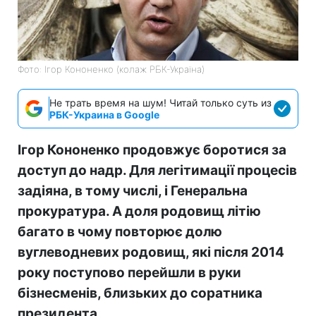
Фото: Ігор Кононенко (колаж РБК-Україна)
Не трать время на шум! Читай только суть из
РБК-Украина в Google
Ігор Кононенко продовжує боротися за
доступ до надр. Для легітимації процесів
задіяна, в тому числі, і Генеральна
прокуратура. А доля родовищ літію
багато в чому повторює долю
вуглеводневих родовищ, які після 2014
року поступово перейшли в руки
бізнесменів, близьких до соратника
президента.