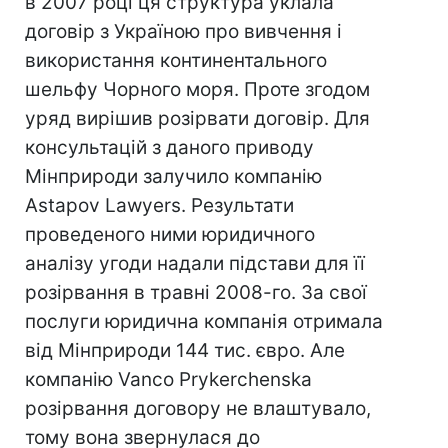
в 2007 році ця структура уклала
договір з Україною про вивчення і
використання континентального
шельфу Чорного моря. Проте згодом
уряд вирішив розірвати договір. Для
консультацій з даного приводу
Мінприроди залучило компанію
Astapov Lawyers. Результати
проведеного ними юридичного
аналізу угоди надали підстави для її
розірвання в травні 2008-го. За свої
послуги юридична компанія отримала
від Мінприроди 144 тис. євро. Але
компанію Vanco Prykerchenska
розірвання договору не влаштувало,
тому вона звернулася до