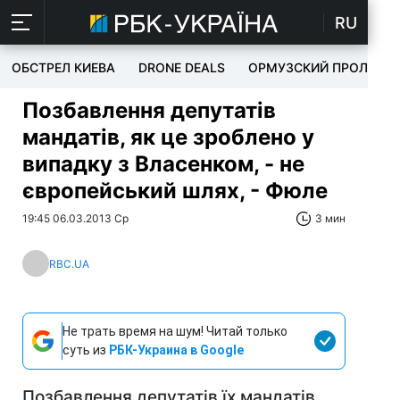
RU
ОБСТРЕЛ КИЕВА
DRONE DEALS
ОРМУЗСКИЙ ПРОЛИВ
Позбавлення депутатів
мандатів, як це зроблено у
випадку з Власенком, - не
європейський шлях, - Фюле
19:45 06.03.2013 Ср
3 мин
RBC.UA
Не трать время на шум! Читай только
суть из
РБК-Украина в Google
Позбавлення депутатів їх мандатів