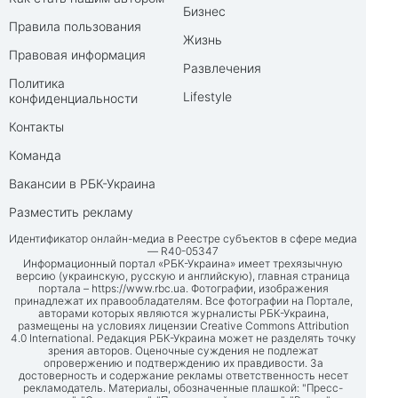
Бизнес
Правила пользования
Жизнь
Правовая информация
Развлечения
Политика
Lifestyle
конфиденциальности
Контакты
Команда
Вакансии в РБК-Украина
Разместить рекламу
Идентификатор онлайн-медиа в Реестре субъектов в сфере медиа
— R40-05347
Информационный портал «РБК-Украина» имеет трехязычную
версию (украинскую, русскую и английскую), главная страница
портала –
https://www.rbc.ua
. Фотографии, изображения
принадлежат их правообладателям. Все фотографии на Портале,
авторами которых являются журналисты РБК-Украина,
размещены на условиях лицензии Creative Commons Attribution
4.0 International. Редакция РБК-Украина может не разделять точку
зрения авторов. Оценочные суждения не подлежат
опровержению и подтверждению их правдивости. За
достоверность и содержание рекламы ответственность несет
рекламодатель. Материалы, обозначенные плашкой: "Пресс-