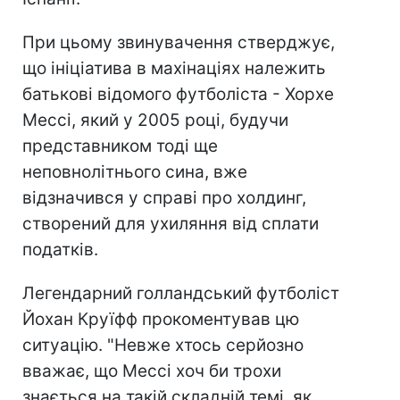
При цьому звинувачення стверджує,
що ініціатива в махінаціях належить
батькові відомого футболіста - Хорхе
Мессі, який у 2005 році, будучи
представником тоді ще
неповнолітнього сина, вже
відзначився у справі про холдинг,
створений для ухиляння від сплати
податків.
Легендарний голландський футболіст
Йохан Круїфф прокоментував цю
ситуацію. "Невже хтось серйозно
вважає, що Мессі хоч би трохи
знається на такій складній темі, як