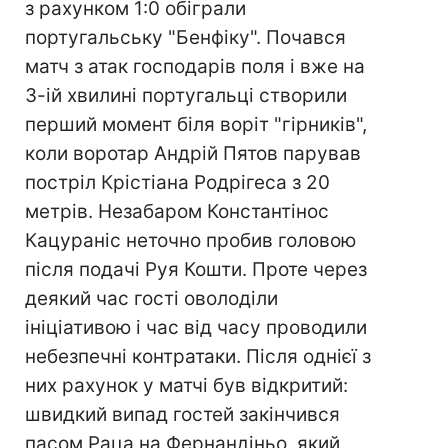
з рахунком 1:0 обіграли
португальську "Бенфіку". Почався
матч з атак господарів поля і вже на
3-ій хвилині португальці створили
перший момент біля воріт "гірників",
коли воротар Андрій Пятов парував
постріл Крістіана Родрігеса з 20
метрів. Незабаром Константінос
Кацураніс неточно пробив головою
після подачі Руя Кошти. Проте через
деякий час гості оволоділи
ініціативою і час від часу проводили
небезпечні контратаки. Після однієї з
них рахунок у матчі був відкритий:
швидкий випад гостей закінчився
пасом Раца на Фернандіньо, який