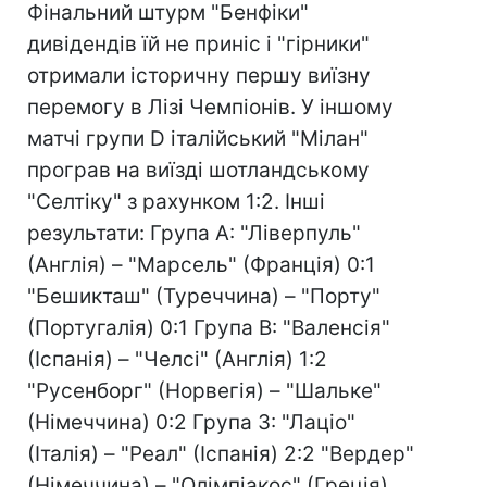
Фінальний штурм "Бенфіки"
дивідендів їй не приніс і "гірники"
отримали історичну першу виїзну
перемогу в Лізі Чемпіонів. У іншому
матчі групи D італійський "Мілан"
програв на виїзді шотландському
"Селтіку" з рахунком 1:2. Інші
результати: Група А: "Ліверпуль"
(Англія) – "Марсель" (Франція) 0:1
"Бешикташ" (Туреччина) – "Порту"
(Португалія) 0:1 Група В: "Валенсія"
(Іспанія) – "Челсі" (Англія) 1:2
"Русенборг" (Норвегія) – "Шальке"
(Німеччина) 0:2 Група З: "Лаціо"
(Італія) – "Реал" (Іспанія) 2:2 "Вердер"
(Німеччина) – "Олімпіакос" (Греція)