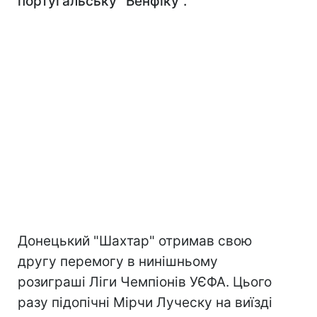
португальську "Бенфіку".
Донецький "Шахтар" отримав свою
другу перемогу в нинішньому
розиграші Ліги Чемпіонів УЄФА. Цього
разу підопічні Мірчи Луческу на виїзді