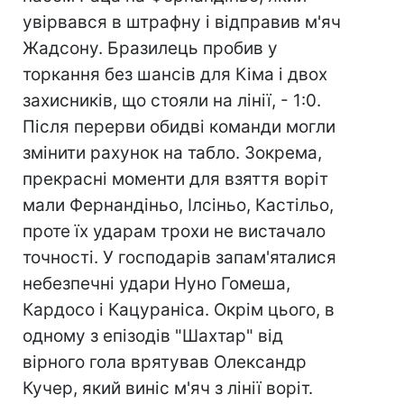
увірвався в штрафну і відправив м'яч
Жадсону. Бразилець пробив у
торкання без шансів для Кіма і двох
захисників, що стояли на лінії, - 1:0.
Після перерви обидві команди могли
змінити рахунок на табло. Зокрема,
прекрасні моменти для взяття воріт
мали Фернандіньо, Ілсіньо, Кастільо,
проте їх ударам трохи не вистачало
точності. У господарів запам'яталися
небезпечні удари Нуно Гомеша,
Кардосо і Кацураніса. Окрім цього, в
одному з епізодів "Шахтар" від
вірного гола врятував Олександр
Кучер, який виніс м'яч з лінії воріт.