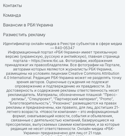
Контакты
Команда
Вакансии в РБК-Украина
Разместить рекламу
Идентификатор онлайн-медиа в Реестре субъектов в сфере медиа
— R40-05347
Информационный портал «РБК-Украина» имеет трехязычную
версию (украинскую, русскую и английскую), главная страница
портала –
https://www.rbc.ua
. Фотографии, изображения
принадлежат их правообладателям. Все фотографии на Портале,
авторами которых являются журналисты РБК-Украина,
размещены на условиях лицензии Creative Commons Attribution
4.0 International. Редакция РБК-Украина может не разделять точку
зрения авторов. Оценочные суждения не подлежат
опровержению и подтверждению их правдивости. За
достоверность и содержание рекламы ответственность несет
рекламодатель. Материалы, обозначенные плашкой: "Пресс-
релизы", "Спецпроект", "Партнерский материал", "Promo",
"Благотворительность", "Резонанс" размещаются на правах
рекламы и предназначены, как правило, для лиц, достигших 21-
летнего возраста. «Новости компании» – это информационный
формат, охватывающий новости, события и объявления,
связанные с деятельностью компаний, базирующиеся на
прессрелизах, выпускаемых самими компаниями, и за которые
редакция не несет ответственности. Онлайн-медиа «РБК-
Украина» предназначено для лиц от 21 года.