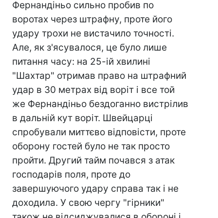
Фернандіньо сильно пробив по
воротах через штрафну, проте його
удару трохи не вистачило точності.
Але, як з'ясувалося, це було лише
питання часу: на 25-ій хвилині
"Шахтар" отримав право на штрафний
удар в 30 метрах від воріт і все той
же Фернандіньо бездоганно вистрілив
в дальній кут воріт. Швейцарці
спробували миттєво відповісти, проте
оборону гостей було не так просто
пройти. Другий тайм почався з атак
господарів поля, проте до
завершуючого удару справа так і не
доходила. У свою чергу "гірники"
також не відсиджувалися в обороні і