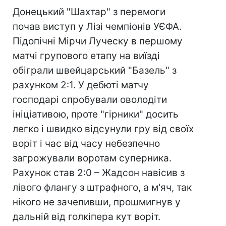
Донецький "Шахтар" з перемоги
почав виступ у Лізі чемпіонів УЄФА.
Підопічні Мірчи Луческу в першому
матчі групового етапу на виїзді
обіграли швейцарський "Базель" з
рахунком 2:1. У дебюті матчу
господарі спробували оволодіти
ініціативою, проте "гірники" досить
легко і швидко відсунули гру від своїх
воріт і час від часу небезпечно
загрожували воротам суперника.
Рахунок став 2:0 – Жадсон навісив з
лівого флангу з штрафного, а м'яч, так
нікого не зачепивши, прошмигнув у
дальній від голкіпера кут воріт.