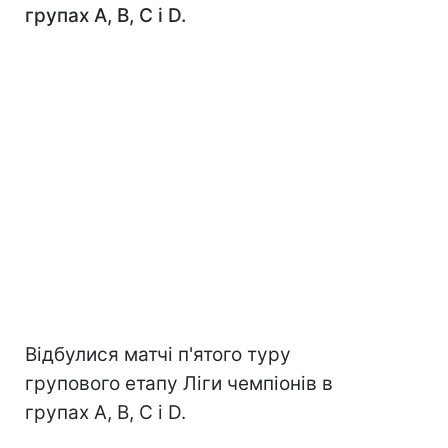
групах А, В, С і D.
Відбулися матчі п'ятого туру
групового етапу Ліги чемпіонів в
групах А, В, С і D.