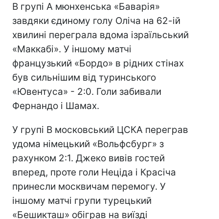
В групі A мюнхенська «Баварія»
завдяки єдиному голу Оліча на 62-ій
хвилині переграла вдома ізраїльський
«Маккабі». У іншому матчі
французький «Бордо» в рідних стінах
був сильнішим від туринського
«Ювентуса» - 2:0. Голи забивали
Фернандо і Шамах.
У групі В московський ЦСКА переграв
удома німецький «Вольфсбург» з
рахунком 2:1. Джеко вивів гостей
вперед, проте голи Неціда і Красіча
принесли москвичам перемогу. У
іншому матчі групи турецький
«Бешикташ» обіграв на виїзді