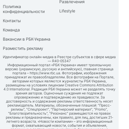
Развлечения
Политика
Lifestyle
конфиденциальности
Контакты
Команда
Вакансии в РБК-Украина
Разместить рекламу
Идентификатор онлайн-медиа в Реестре субъектов в сфере медиа
— R40-05347
Информационный портал «РБК-Украина» имеет трехязычную
версию (украинскую, русскую и английскую), главная страница
портала –
https://www.rbc.ua
. Фотографии, изображения
принадлежат их правообладателям. Все фотографии на Портале,
авторами которых являются журналисты РБК-Украина,
размещены на условиях лицензии Creative Commons Attribution
4.0 International. Редакция РБК-Украина может не разделять точку
зрения авторов. Оценочные суждения не подлежат
опровержению и подтверждению их правдивости. За
достоверность и содержание рекламы ответственность несет
рекламодатель. Материалы, обозначенные плашкой: "Пресс-
релизы", "Спецпроект", "Партнерский материал", "Promo",
"Благотворительность", "Резонанс" размещаются на правах
рекламы и предназначены, как правило, для лиц, достигших 21-
летнего возраста. «Новости компании» – это информационный
формат, охватывающий новости, события и объявления,