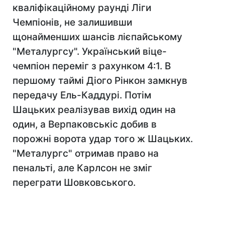
кваліфікаційному раунді Ліги
Чемпіонів, не залишивши
щонайменших шансів лієпайському
"Металургсу". Український віце-
чемпіон переміг з рахунком 4:1. В
першому таймі Діого Рінкон замкнув
передачу Ель-Каддурі. Потім
Шацьких реалізував вихід один на
один, а Верпаковськіс добив в
порожні ворота удар того ж Шацьких.
"Металургс" отримав право на
пенальті, але Карлсон не зміг
переграти Шовковського.