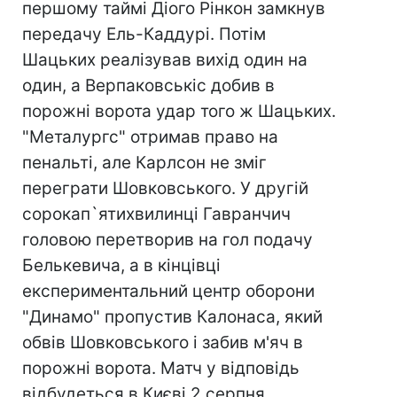
першому таймі Діого Рінкон замкнув
передачу Ель-Каддурі. Потім
Шацьких реалізував вихід один на
один, а Верпаковськіс добив в
порожні ворота удар того ж Шацьких.
"Металургс" отримав право на
пенальті, але Карлсон не зміг
переграти Шовковського. У другій
сорокап`ятихвилинці Гавранчич
головою перетворив на гол подачу
Белькевича, а в кінцівці
експериментальний центр оборони
"Динамо" пропустив Калонаса, який
обвів Шовковського і забив м'яч в
порожні ворота. Матч у відповідь
відбудеться в Києві 2 серпня.