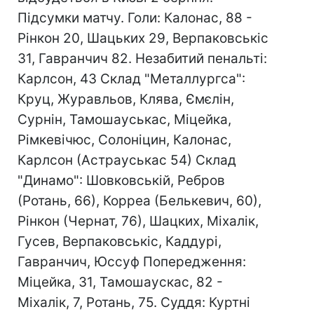
Підсумки матчу. Голи: Калонас, 88 -
Рінкон 20, Шацьких 29, Верпаковськіс
31, Гавранчич 82. Незабитий пенальті:
Карлсон, 43 Склад "Металлургса":
Круц, Журавльов, Клява, Ємєлін,
Сурнін, Тамошауськас, Міцейка,
Рімкевічюс, Солоніцин, Калонас,
Карлсон (Астрауськас 54) Склад
"Динамо": Шовковській, Ребров
(Ротань, 66), Корреа (Белькевич, 60),
Рінкон (Чернат, 76), Шацких, Міхалік,
Гусев, Верпаковськіс, Каддурі,
Гавранчич, Юссуф Попередження:
Міцейка, 31, Тамошаускас, 82 -
Міхалік, 7, Ротань, 75. Суддя: Куртні