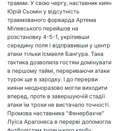
травми. У свою чергу, наставник киян
Юрій Сьомін у відсутність
травмованого форварда Артема
Мілевського перейшов на
розстановку 4-5-1, укріпивши
середину поля і відправивши у центр
атаки тільки Ісмаеля Бангура. Така
тактика дозволила гостям домінувати
в першому таймі, перериваючи атаки
турок ще в зародку. І до перерви
кияни неодноразово могли виходити
вперед, проте в завершуючій стадії
атаки їм трохи не вистачало точності.
Промова наставника "Фенербахче"
Луіса Арагонеса в перерві допомогла
футболістам турецького клубу