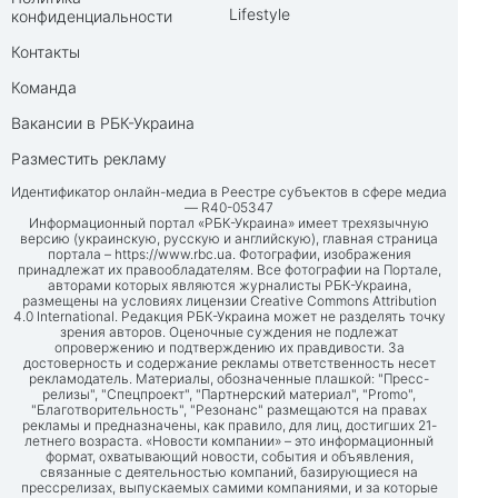
Lifestyle
конфиденциальности
Контакты
Команда
Вакансии в РБК-Украина
Разместить рекламу
Идентификатор онлайн-медиа в Реестре субъектов в сфере медиа
— R40-05347
Информационный портал «РБК-Украина» имеет трехязычную
версию (украинскую, русскую и английскую), главная страница
портала –
https://www.rbc.ua
. Фотографии, изображения
принадлежат их правообладателям. Все фотографии на Портале,
авторами которых являются журналисты РБК-Украина,
размещены на условиях лицензии Creative Commons Attribution
4.0 International. Редакция РБК-Украина может не разделять точку
зрения авторов. Оценочные суждения не подлежат
опровержению и подтверждению их правдивости. За
достоверность и содержание рекламы ответственность несет
рекламодатель. Материалы, обозначенные плашкой: "Пресс-
релизы", "Спецпроект", "Партнерский материал", "Promo",
"Благотворительность", "Резонанс" размещаются на правах
рекламы и предназначены, как правило, для лиц, достигших 21-
летнего возраста. «Новости компании» – это информационный
формат, охватывающий новости, события и объявления,
связанные с деятельностью компаний, базирующиеся на
прессрелизах, выпускаемых самими компаниями, и за которые