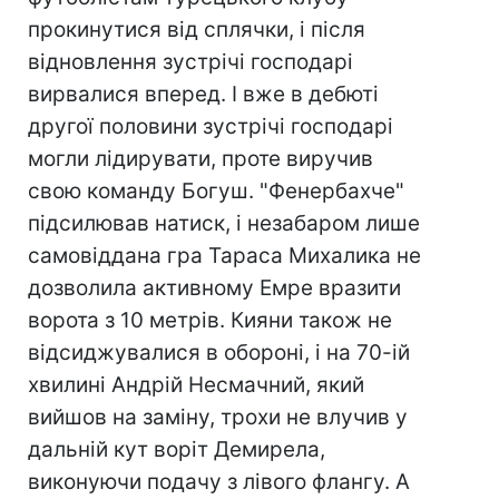
прокинутися від сплячки, і після
відновлення зустрічі господарі
вирвалися вперед. І вже в дебюті
другої половини зустрічі господарі
могли лідирувати, проте виручив
свою команду Богуш. "Фенербахче"
підсилював натиск, і незабаром лише
самовіддана гра Тараса Михалика не
дозволила активному Емре вразити
ворота з 10 метрів. Кияни також не
відсиджувалися в обороні, і на 70-ій
хвилині Андрій Несмачний, який
вийшов на заміну, трохи не влучив у
дальній кут воріт Демирела,
виконуючи подачу з лівого флангу. А