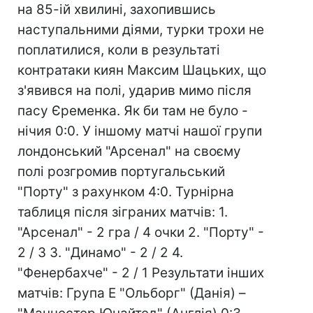
на 85-ій хвилині, захопившись
наступальними діями, турки трохи не
поплатилися, коли в результаті
контратаки киян Максим Шацьких, що
з'явився на полі, ударив мимо після
пасу Єременка. Як би там не було -
нічия 0:0. У іншому матчі нашої групи
лондонський "Арсенал" на своєму
полі розгромив португальський
"Порту" з рахунком 4:0. Турнірна
таблиця після зіграних матчів: 1.
"Арсенал" - 2 гра / 4 очки 2. "Порту" -
2 / 3 3. "Динамо" - 2 / 2 4.
"Фенербахче" - 2 / 1 Результати інших
матчів: Група Е "Ольборг" (Данія) –