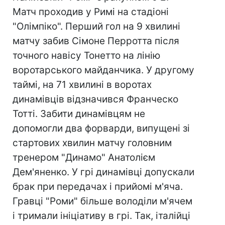
Матч проходив у Римі на стадіоні
"Олімпіко". Перший гол на 9 хвилині
матчу забив Сімоне Перротта після
точного навісу Тонетто на лінію
воротарського майданчика. У другому
таймі, на 71 хвилині в воротах
динамівців відзначився Франческо
Тотті. Забити динамівцям не
допомогли два форварди, випущені зі
стартових хвилин матчу головним
тренером "Динамо" Анатолієм
Дем'яненко. У грі динамівці допускали
брак при передачах і прийомі м'яча.
Гравці "Роми" більше володіли м'ячем
і тримали ініціативу в грі. Так, італійці