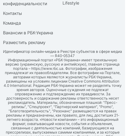
Lifestyle
конфиденциальности
Контакты
Команда
Вакансии в РБК-Украина
Разместить рекламу
Идентификатор онлайн-медиа в Реестре субъектов в сфере медиа
— R40-05347
Информационный портал «РБК-Украина» имеет трехязычную
версию (украинскую, русскую и английскую), главная страница
портала –
https://www.rbc.ua
. Фотографии, изображения
принадлежат их правообладателям. Все фотографии на Портале,
авторами которых являются журналисты РБК-Украина,
размещены на условиях лицензии Creative Commons Attribution
4.0 International. Редакция РБК-Украина может не разделять точку
зрения авторов. Оценочные суждения не подлежат
опровержению и подтверждению их правдивости. За
достоверность и содержание рекламы ответственность несет
рекламодатель. Материалы, обозначенные плашкой: "Пресс-
релизы", "Спецпроект", "Партнерский материал", "Promo",
"Благотворительность", "Резонанс" размещаются на правах
рекламы и предназначены, как правило, для лиц, достигших 21-
летнего возраста. «Новости компании» – это информационный
формат, охватывающий новости, события и объявления,
связанные с деятельностью компаний, базирующиеся на
прессрелизах, выпускаемых самими компаниями, и за которые