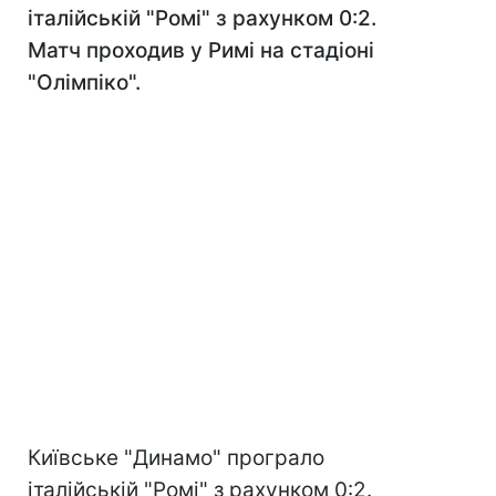
італійській "Ромі" з рахунком 0:2.
Матч проходив у Римі на стадіоні
"Олімпіко".
Київське "Динамо" програло
італійській "Ромі" з рахунком 0:2.