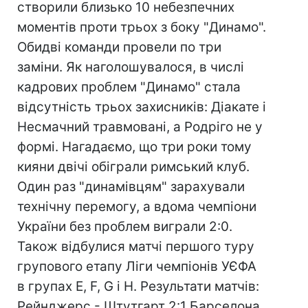
створили близько 10 небезпечних
моментів проти трьох з боку "Динамо".
Обидві команди провели по три
заміни. Як наголошувалося, в числі
кадрових проблем "Динамо" стала
відсутність трьох захисників: Діакате і
Несмачний травмовані, а Родріго не у
формі. Нагадаємо, що три роки тому
кияни двічі обіграли римський клуб.
Один раз "динамівцям" зарахували
технічну перемогу, а вдома чемпіони
України без проблем виграли 2:0.
Також відбулися матчі першого туру
групового етапу Ліги чемпіонів УЄФА
в групах Е, F, G і H. Результати матчів:
Рейнджерс - Штутгарт 2:1 Барселона