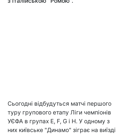
з італійською "Ромою".
Сьогодні відбудуться матчі першого
туру групового етапу Ліги чемпіонів
УЄФА в групах Е, F, G і H. У одному з
них київське "Динамо" зіграє на виїзді