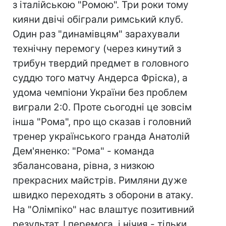
з італійською "Ромою". Три роки тому
кияни двічі обіграли римський клуб.
Один раз "динамівцям" зарахували
технічну перемогу (через кинутий з
трибун твердий предмет в головного
суддю того матчу Андерса Фріска), а
удома чемпіони України без проблем
виграли 2:0. Проте сьогодні це зовсім
інша "Рома", про що сказав і головний
тренер українського гранда Анатолій
Дем'яненко: "Рома" - команда
збалансована, рівна, з низкою
прекрасних майстрів. Римляни дуже
швидко переходять з оборони в атаку.
На "Олімпіко" нас влаштує позитивний
результат. І перемога, і нічия - тільки