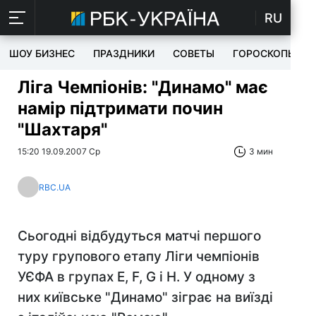
RU
ШОУ БИЗНЕС
ПРАЗДНИКИ
СОВЕТЫ
ГОРОСКОПЫ
Ліга Чемпіонів: "Динамо" має
намір підтримати почин
"Шахтаря"
15:20 19.09.2007 Ср
3 мин
RBC.UA
Сьогодні відбудуться матчі першого
туру групового етапу Ліги чемпіонів
УЄФА в групах Е, F, G і H. У одному з
них київське "Динамо" зіграє на виїзді