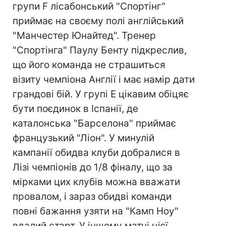
групи F лісабонський "Спортінг"
приймає на своєму полі англійський
"Манчестер Юнайтед". Тренер
"Спортінга" Паулу Бенту підкреслив,
що його команда не страшиться
візиту чемпіона Англії і має намір дати
грандові бій. У групі Е цікавим обіцяє
бути поєдинок в Іспанії, де
каталонська "Барселона" приймає
французький "Ліон". У минулій
кампанії обидва клуби добралися в
Лізі чемпіонів до 1/8 фіналу, що за
мірками цих клубів можна вважати
провалом, і зараз обидві команди
повні бажання узяти на "Камп Ноу"
вдалий старт. У іншому матчі цієї