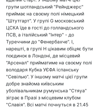
групи шотландський "Рейнджерс"
приймає на своєму полі німецький
"Штутгарт". У групі G московський
ЦСКА їде в гості до голландського
ПСВ, а італійський "Інтер" - до
Туреччини до "Фенербахче". І,
нарешті, в групі H цікавим обіцяє бути
поєдинок в Лондоні, де місцевий
"Арсенал" прийматиме на своєму полі
володаря Кубка УЄФА іспанську
"Севілью". У іншому матчі цієї групи
добре знайома київським
уболівальникам румунська "Стяуа"
зіграє в Празі з місцевим клубом
"Славія". Всі матчі почнуться в 21.45