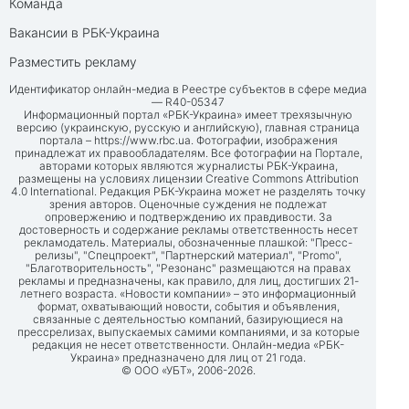
Команда
Вакансии в РБК-Украина
Разместить рекламу
Идентификатор онлайн-медиа в Реестре субъектов в сфере медиа
— R40-05347
Информационный портал «РБК-Украина» имеет трехязычную
версию (украинскую, русскую и английскую), главная страница
портала –
https://www.rbc.ua
. Фотографии, изображения
принадлежат их правообладателям. Все фотографии на Портале,
авторами которых являются журналисты РБК-Украина,
размещены на условиях лицензии Creative Commons Attribution
4.0 International. Редакция РБК-Украина может не разделять точку
зрения авторов. Оценочные суждения не подлежат
опровержению и подтверждению их правдивости. За
достоверность и содержание рекламы ответственность несет
рекламодатель. Материалы, обозначенные плашкой: "Пресс-
релизы", "Спецпроект", "Партнерский материал", "Promo",
"Благотворительность", "Резонанс" размещаются на правах
рекламы и предназначены, как правило, для лиц, достигших 21-
летнего возраста. «Новости компании» – это информационный
формат, охватывающий новости, события и объявления,
связанные с деятельностью компаний, базирующиеся на
прессрелизах, выпускаемых самими компаниями, и за которые
редакция не несет ответственности. Онлайн-медиа «РБК-
Украина» предназначено для лиц от 21 года.
© ООО «УБТ», 2006-2026.