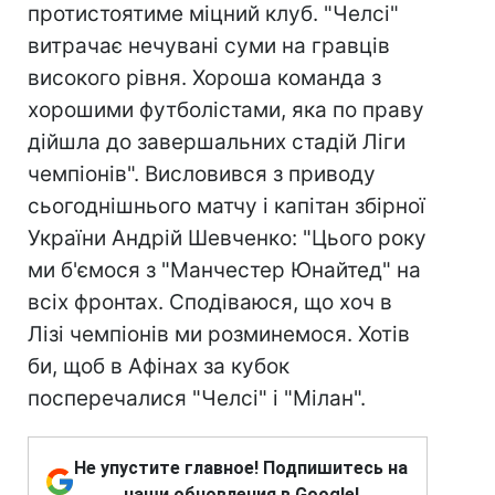
протистоятиме міцний клуб. "Челсі"
витрачає нечувані суми на гравців
високого рівня. Хороша команда з
хорошими футболістами, яка по праву
дійшла до завершальних стадій Ліги
чемпіонів". Висловився з приводу
сьогоднішнього матчу і капітан збірної
України Андрій Шевченко: "Цього року
ми б'ємося з "Манчестер Юнайтед" на
всіх фронтах. Сподіваюся, що хоч в
Лізі чемпіонів ми розминемося. Хотів
би, щоб в Афінах за кубок
посперечалися "Челсі" і "Мілан".
Не упустите главное! Подпишитесь на
наши обновления в Google!