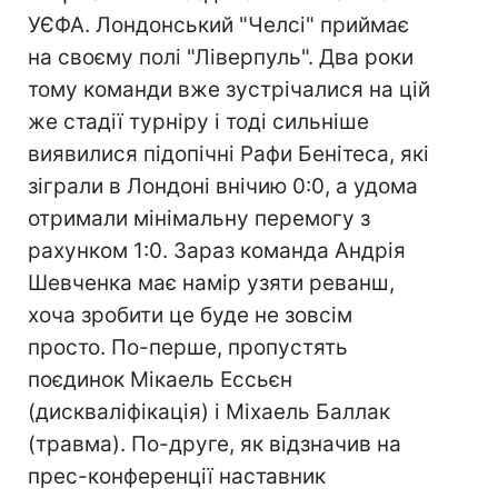
УЄФА. Лондонський "Челсі" приймає
на своєму полі "Ліверпуль". Два роки
тому команди вже зустрічалися на цій
же стадії турніру і тоді сильніше
виявилися підопічні Рафи Бенітеса, які
зіграли в Лондоні внічию 0:0, а удома
отримали мінімальну перемогу з
рахунком 1:0. Зараз команда Андрія
Шевченка має намір узяти реванш,
хоча зробити це буде не зовсім
просто. По-перше, пропустять
поєдинок Мікаель Ессьєн
(дискваліфікація) і Міхаель Баллак
(травма). По-друге, як відзначив на
прес-конференції наставник