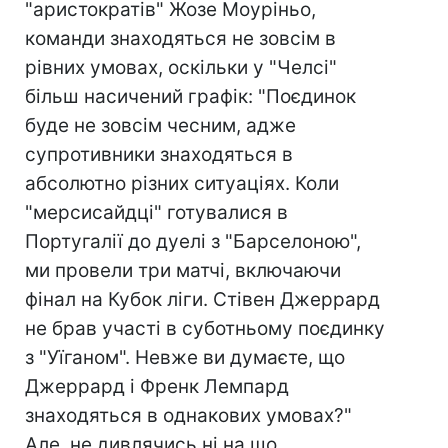
"аристократів" Жозе Моуріньо,
команди знаходяться не зовсім в
рівних умовах, оскільки у "Челсі"
більш насичений графік: "Поєдинок
буде не зовсім чесним, адже
супротивники знаходяться в
абсолютно різних ситуаціях. Коли
"мерсисайдці" готувалися в
Португалії до дуелі з "Барселоною",
ми провели три матчі, включаючи
фінал на Кубок ліги. Стівен Джеррард
не брав участі в суботньому поєдинку
з "Уїганом". Невже ви думаєте, що
Джеррард і Френк Лемпард
знаходяться в однакових умовах?"
Але, не дивлячись ні на що,