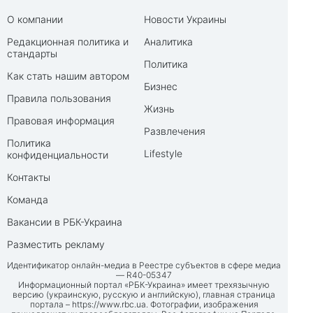
О компании
Новости Украины
Редакционная политика и
Аналитика
стандарты
Политика
Как стать нашим автором
Бизнес
Правила пользования
Жизнь
Правовая информация
Развлечения
Политика
Lifestyle
конфиденциальности
Контакты
Команда
Вакансии в РБК-Украина
Разместить рекламу
Идентификатор онлайн-медиа в Реестре субъектов в сфере медиа
— R40-05347
Информационный портал «РБК-Украина» имеет трехязычную
версию (украинскую, русскую и английскую), главная страница
портала –
https://www.rbc.ua
. Фотографии, изображения