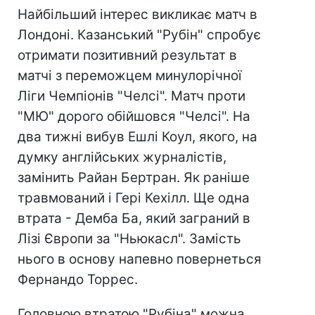
Найбільший інтерес викликає матч в
Лондоні. Казанський "Рубін" спробує
отримати позитивний результат в
матчі з переможцем минулорічної
Ліги Чемпіонів "Челсі". Матч проти
"МЮ" дорого обійшовся "Челсі". На
два тижні вибув Ешлі Коул, якого, на
думку англійських журналістів,
замінить Райан Бертран. Як раніше
травмований і Гері Кехілл. Ще одна
втрата - Демба Ба, який заграний в
Лізі Європи за "Ньюкасл". Замість
нього в основу напевно повернеться
Фернандо Торрес.
Головною втратою "Рубіна" можна