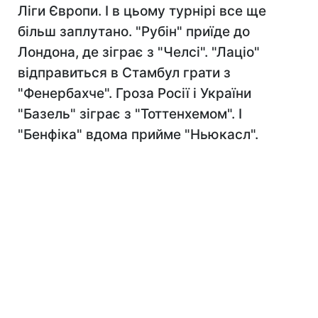
Ліги Європи. І в цьому турнірі все ще
більш заплутано. "Рубін" приїде до
Лондона, де зіграє з "Челсі". "Лаціо"
відправиться в Стамбул грати з
"Фенербахче". Гроза Росії і України
"Базель" зіграє з "Тоттенхемом". І
"Бенфіка" вдома прийме "Ньюкасл".