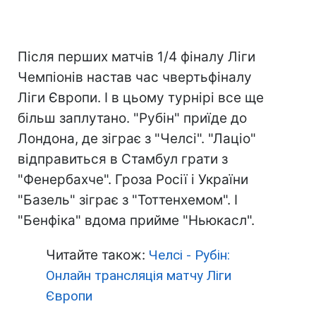
Після перших матчів 1/4 фіналу Ліги
Чемпіонів настав час чвертьфіналу
Ліги Європи. І в цьому турнірі все ще
більш заплутано. "Рубін" приїде до
Лондона, де зіграє з "Челсі". "Лаціо"
відправиться в Стамбул грати з
"Фенербахче". Гроза Росії і України
"Базель" зіграє з "Тоттенхемом". І
"Бенфіка" вдома прийме "Ньюкасл".
Читайте також:
Челсі - Рубін:
Онлайн трансляція матчу Ліги
Європи