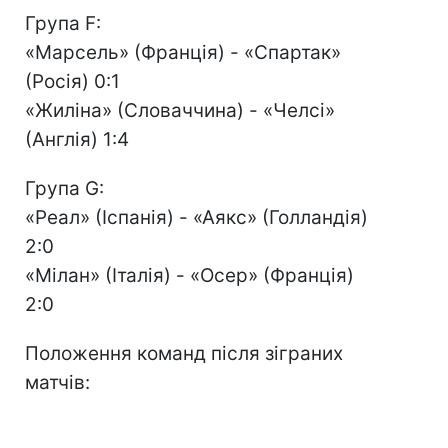
Група F:
«Марсель» (Франція) - «Спартак»
(Росія) 0:1
«Жиліна» (Словаччина) - «Челсі»
(Англія) 1:4
Група G:
«Реал» (Іспанія) - «Аякс» (Голландія)
2:0
«Мілан» (Італія) - «Осер» (Франція)
2:0
Положення команд після зіграних
матчів: