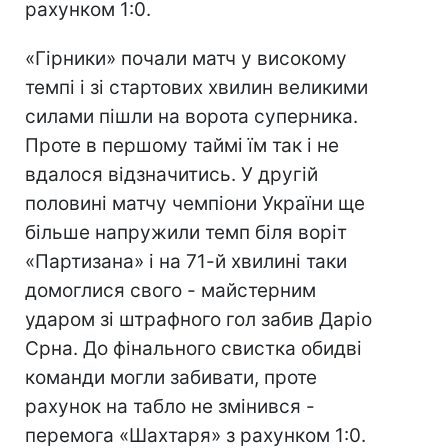
рахунком 1:0.
«Гірники» почали матч у високому
темпі і зі стартових хвилин великими
силами пішли на ворота суперника.
Проте в першому таймі їм так і не
вдалося відзначитись. У другій
половині матчу чемпіони України ще
більше напружили темп біля воріт
«Партизана» і на 71-й хвилині таки
домоглися свого - майстерним
ударом зі штрафного гол забив Даріо
Срна. До фінального свистка обидві
команди могли забивати, проте
рахунок на табло не змінився -
перемога «Шахтаря» з рахунком 1:0.