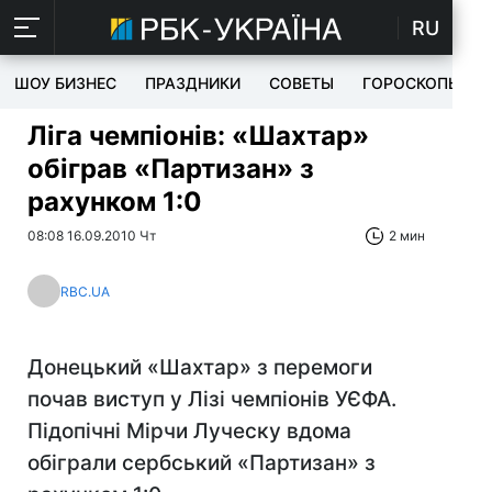
RU
ШОУ БИЗНЕС
ПРАЗДНИКИ
СОВЕТЫ
ГОРОСКОПЫ
Ліга чемпіонів: «Шахтар»
обіграв «Партизан» з
рахунком 1:0
08:08 16.09.2010 Чт
2 мин
RBC.UA
Донецький «Шахтар» з перемоги
почав виступ у Лізі чемпіонів УЄФА.
Підопічні Мірчи Луческу вдома
обіграли сербський «Партизан» з