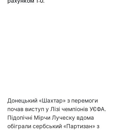
рахунком 1:0.
Донецький «Шахтар» з перемоги
почав виступ у Лізі чемпіонів УЄФА.
Підопічні Мірчи Луческу вдома
обіграли сербський «Партизан» з