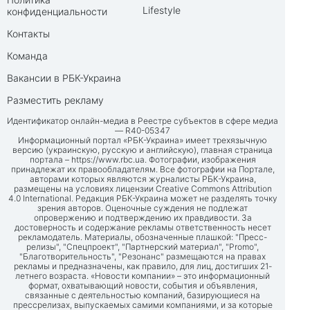
Lifestyle
конфиденциальности
Контакты
Команда
Вакансии в РБК-Украина
Разместить рекламу
Идентификатор онлайн-медиа в Реестре субъектов в сфере медиа
— R40-05347
Информационный портал «РБК-Украина» имеет трехязычную
версию (украинскую, русскую и английскую), главная страница
портала –
https://www.rbc.ua
. Фотографии, изображения
принадлежат их правообладателям. Все фотографии на Портале,
авторами которых являются журналисты РБК-Украина,
размещены на условиях лицензии Creative Commons Attribution
4.0 International. Редакция РБК-Украина может не разделять точку
зрения авторов. Оценочные суждения не подлежат
опровержению и подтверждению их правдивости. За
достоверность и содержание рекламы ответственность несет
рекламодатель. Материалы, обозначенные плашкой: "Пресс-
релизы", "Спецпроект", "Партнерский материал", "Promo",
"Благотворительность", "Резонанс" размещаются на правах
рекламы и предназначены, как правило, для лиц, достигших 21-
летнего возраста. «Новости компании» – это информационный
формат, охватывающий новости, события и объявления,
связанные с деятельностью компаний, базирующиеся на
прессрелизах, выпускаемых самими компаниями, и за которые