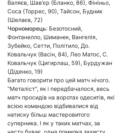
Валяєв, Шав'єр (Бланко, 86), Фініньо,
Соса (Торрес, 90), Тайсон, Будник
(Шелаєв, 72)
Чорноморець
: Безотосний,
Фонтанелло, Шиманек, Вангелія,
Зубейко, Сетти, Політило, До.
Ковальчук (Васін, 84), Лео Матос, С.
Ковальчук (Цигирлаш, 59), Бурдужан
(Діденко, 19)
Багато говорити про цей матч нічого.
"Металіст", як і передбачалося, весь
матч просидів на воротах одеситів, які
всією командою відбивалися від
натиску більш мастеровитого
суперника. І як у таких матчах, за
часту буває, одна помилка захисту