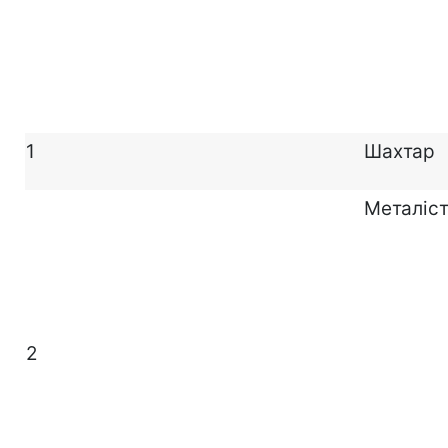
1
Шахтар
Металіс
2