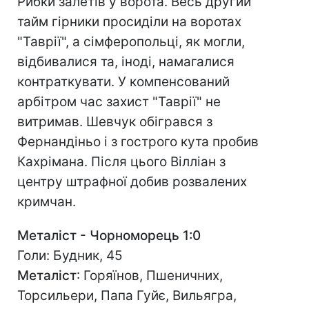
Рибки залетів у ворота. Весь другий
тайм гірники просиділи на воротах
"Таврії", а сімферопольці, як могли,
відбивалися та, іноді, намагалися
контраткувати. У компенсований
арбітром час захист "Таврії" не
витримав. Шевчук обігрався з
Фернандіньо і з гострого кута пробив
Кахрімана. Після цього Вілліан з
центру штрафної добив розвалених
кримчан.
Металіст - Чорноморець 1:0
Голи: Будник, 45
Металіст
: Горяїнов, Пшеничних,
Торсильери, Папа Гуйє, Вильягра,