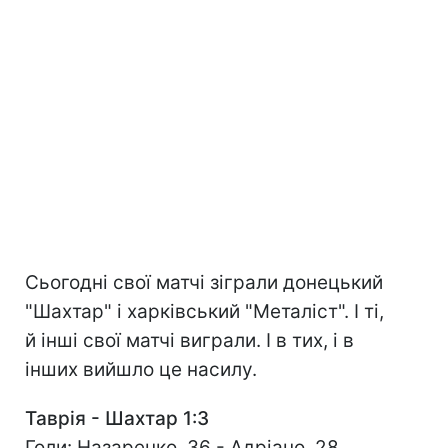
Сьогодні свої матчі зіграли донецький
"Шахтар" і харківський "Металіст". І ті,
й інші свої матчі виграли. І в тих, і в
інших вийшло це насилу.
Таврія - Шахтар 1:3
Голи: Назаренко, 36 - Адріано, 28,