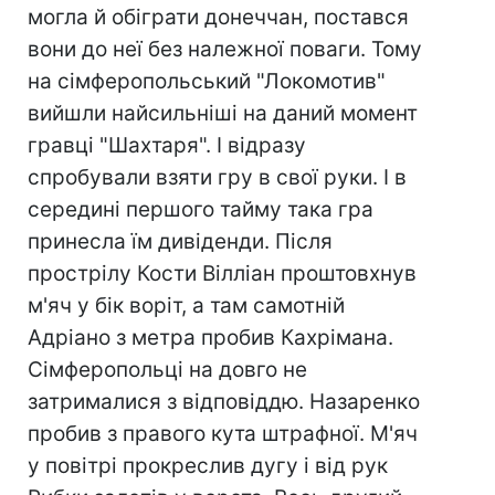
могла й обіграти донеччан, постався
вони до неї без належної поваги. Тому
на сімферопольський "Локомотив"
вийшли найсильніші на даний момент
гравці "Шахтаря". І відразу
спробували взяти гру в свої руки. І в
середині першого тайму така гра
принесла їм дивіденди. Після
прострілу Кости Вілліан проштовхнув
м'яч у бік воріт, а там самотній
Адріано з метра пробив Кахрімана.
Сімферопольці на довго не
затрималися з відповіддю. Назаренко
пробив з правого кута штрафної. М'яч
у повітрі прокреслив дугу і від рук