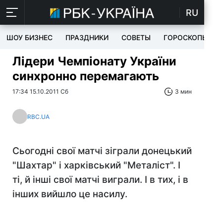
RU
ШОУ БИЗНЕС
ПРАЗДНИКИ
СОВЕТЫ
ГОРОСКОПЫ
Лідери Чемпіонату України
синхронно перемагають
17:34 15.10.2011 Сб
3 мин
RBC.UA
Сьогодні свої матчі зіграли донецький
"Шахтар" і харківський "Металіст". І
ті, й інші свої матчі виграли. І в тих, і в
інших вийшло це насилу.