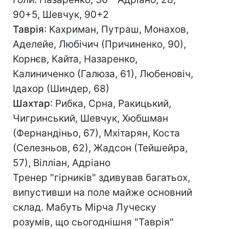
90+5, Шевчук, 90+2
Таврія
: Кахриман, Путраш, Монахов,
Аделейе, Любічич (Причиненко, 90),
Корнєв, Кайта, Назаренко,
Калиниченко (Галюза, 61), Любеновіч,
Ідахор (Шиндер, 68)
Шахтар
: Рибка, Срна, Ракицький,
Чигринський, Шевчук, Хюбшман
(Фернандіньо, 67), Мхітарян, Коста
(Селезньов, 62), Жадсон (Тейшейра,
57), Вілліан, Адріано
Тренер "гірників" здивував багатьох,
випустивши на поле майже основний
склад. Мабуть Мірча Луческу
розумів, що сьогоднішня "Таврія"