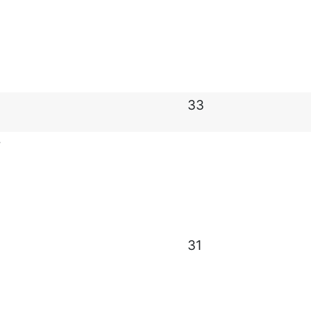
33
т
31